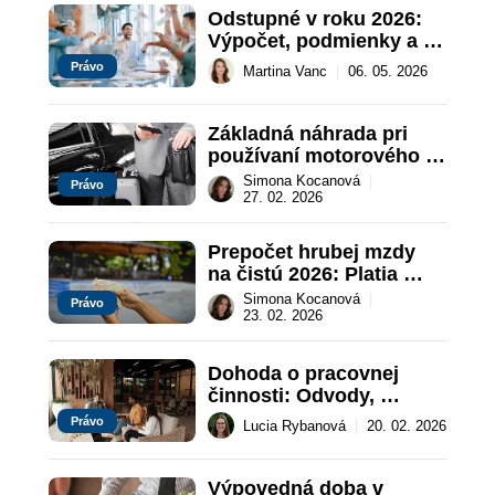
Odstupné v roku 2026: 
Výpočet, podmienky a 
časté chyby 
Právo
Martina Vanc
|
06. 05. 2026
zamestnancov
Základná náhrada pri 
používaní motorového 
vozidla od 1. 1. 2026
Simona Kocanová
|
Právo
27. 02. 2026
Prepočet hrubej mzdy 
na čistú 2026: Platia 
nové pravidlá
Simona Kocanová
|
Právo
23. 02. 2026
Dohoda o pracovnej 
činnosti: Odvody, 
výnimky a odpočítateľné 
Právo
Lucia Rybanová
|
20. 02. 2026
položky
Výpovedná doba v 