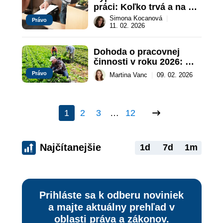
práci: Koľko trvá a na čo 
si dať pozor?
Simona Kocanová
|
Právo
11. 02. 2026
Dohoda o pracovnej 
činnosti v roku 2026: 
Podmienky a pracovný 
Právo
Martina Vanc
|
09. 02. 2026
čas
1
2
3
…
12
Najčítanejšie
1d
7d
1m
Prihláste sa k odberu noviniek
a majte aktuálny prehľad v
oblasti práva a zákonov.