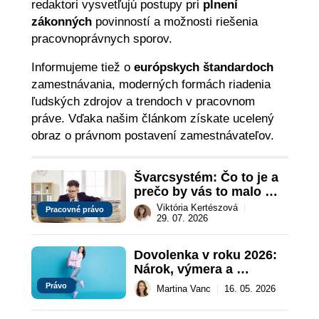
redaktori vysvetľujú postupy pri
plnení
zákonných
povinností a možnosti riešenia
pracovnoprávnych sporov.
Informujeme tiež o
európskych štandardoch
zamestnávania, moderných formách riadenia
ľudských zdrojov a trendoch v pracovnom
práve. Vďaka našim článkom získate ucelený
obraz o právnom postavení zamestnávateľov.
Švarcsystém: Čo to je a 
prečo by vás to malo 
zaujímať
Viktória Kertészová
|
Pracovné právo
29. 07. 2026
Dovolenka v roku 2026: 
Nárok, výmera a 
pravidlá čerpania
Právo
Martina Vanc
|
16. 05. 2026