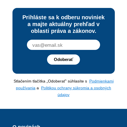
Prihláste sa k odberu noviniek
a majte aktuálny prehľad v
oblasti práva a zákonov.
Odoberať
Stlačením tlačítka „Odoberať“ súhlasíte s
Podmienkami
používania
a
Politikou ochrany súkromia a osobných
údajov