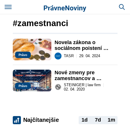
#zamestnanci
Novela zákona o 
sociálnom poistení 
spôsobí rast cien 
Právo
TASR
|
29. 04. 2024
niektorých potravín
Nové zmeny pre 
zamestnancov a 
zamestnávateľov
STEINIGER | law firm
|
Právo
02. 04. 2020
Najčítanejšie
1d
7d
1m