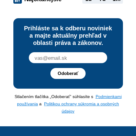
Prihláste sa k odberu noviniek
a majte aktuálny prehľad v
oblasti práva a zákonov.
Odoberať
Stlačením tlačítka „Odoberať“ súhlasíte s
Podmienkami
používania
a
Politikou ochrany súkromia a osobných
údajov