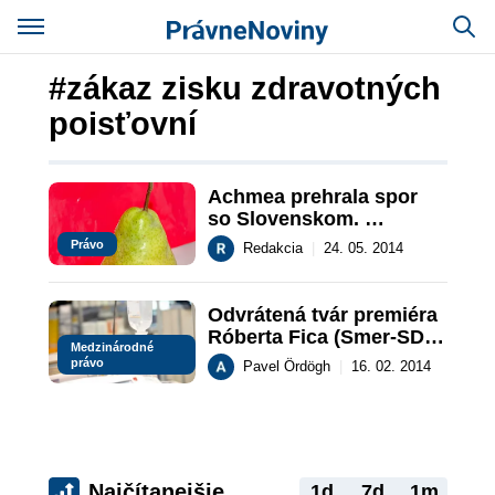
#zákaz zisku zdravotných
poisťovní
Achmea prehrala spor 
so Slovenskom. 
Budeme mať jednu 
Právo
Redakcia
|
24. 05. 2014
zdravotnú poisťovňu?
Odvrátená tvár premiéra 
Róberta Fica (Smer-SD): 
Medzinárodné
 Postrach (nielen) 
právo
Pavel Ördögh
|
16. 02. 2014
zahraničných 
investorov?!
Najčítanejšie
1d
7d
1m