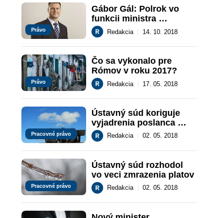
Gábor Gál: Polrok vo 
funkcii ministra 
spravodlivosti
Právo
Redakcia
|
14. 10. 2018
Čo sa vykonalo pre 
Rómov v roku 2017?
Právo
Redakcia
|
17. 05. 2018
Ústavný súd koriguje 
vyjadrenia poslanca 
Kresáka v TASR
Pracovné právo
Redakcia
|
02. 05. 2018
Ústavný súd rozhodol 
vo veci zmrazenia platov
Pracovné právo
Redakcia
|
02. 05. 2018
Nový minister 