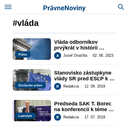
#vláda
Vláda odborníkov 
prvýkrát v histórii 
Slovenska
Právo
Jozef Onačilla
|
02. 06. 2023
​Stanovisko zástupkyne 
vlády SR pred ESĽP k 
rozsudku veľkej komory 
Európske právo
Redakcia
|
12. 09. 2019
ESĽP
Predseda SAK T. Borec 
na konferencii k téme 
Dôvera vo vládu zákona
Lawstyle
Redakcia
|
17. 07. 2019