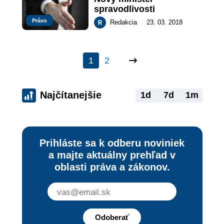
spravodlivosti
Právo
Redakcia
|
23. 03. 2018
1
2
Najčítanejšie
1d
7d
1m
Prihláste sa k odberu noviniek
a majte aktuálny prehľad v
oblasti práva a zákonov.
Odoberať