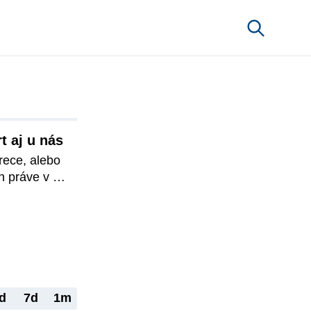
 aj u nás
ece, alebo 
 práve v 
raničí, kde 
 popredných 
 ktorými bol 
vá, ale aj o 
vorí 
ti 
d
7d
1m