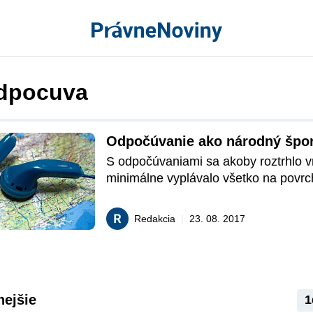
dpocuva
Odpočúvanie ako národný šport
S odpočúvaniami sa akoby roztrhlo vr
minimálne vyplávalo všetko na povrch
poslednej dobe. To platí nie len o zah
stále rezonuje americké odpočúvanie
Redakcia
|
23. 08. 2017
predstaviteľov viacerých štátov, medzi
aj nemecká kancelárka Angela Merkelo
domácej situácii na Slovensku. Čo ho
slovenský právny poriadok na možnos
odpočúvania?
nejšie
1