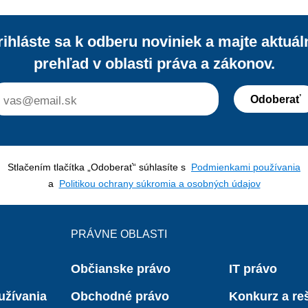
rihláste sa k odberu noviniek a majte aktuál
prehľad v oblasti práva a zákonov.
Odoberať
Stlačením tlačítka „Odoberať“ súhlasíte s
Podmienkami používania
a
Politikou ochrany súkromia a osobných údajov
PRÁVNE OBLASTI
Občianske právo
IT právo
užívania
Obchodné právo
Konkurz a reš