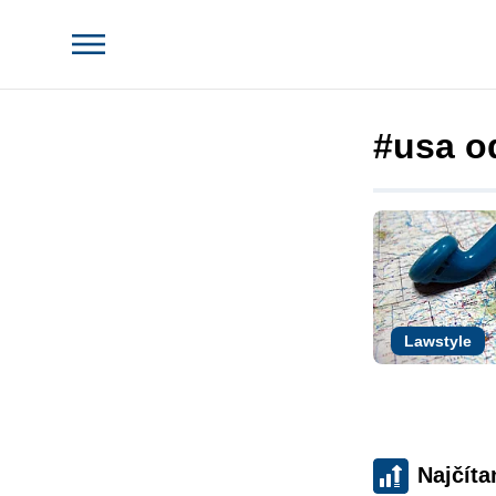
#usa o
Lawstyle
Najčíta