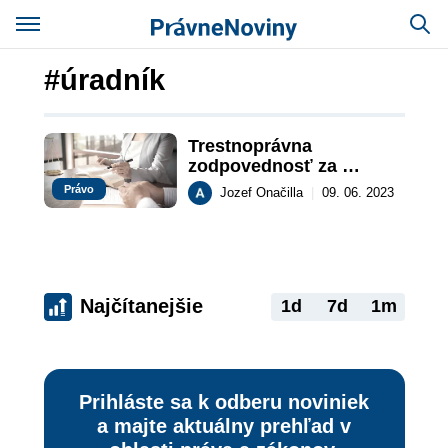
#úradník
Trestnoprávna 
zodpovednosť za 
právny názor
Právo
Jozef Onačilla
|
09. 06. 2023
Najčítanejšie
1d
7d
1m
Prihláste sa k odberu noviniek
a majte aktuálny prehľad v