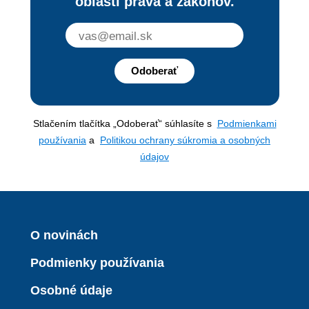
oblasti práva a zákonov.
Odoberať
Stlačením tlačítka „Odoberať“ súhlasíte s
Podmienkami
používania
a
Politikou ochrany súkromia a osobných
údajov
O novinách
Podmienky používania
Osobné údaje