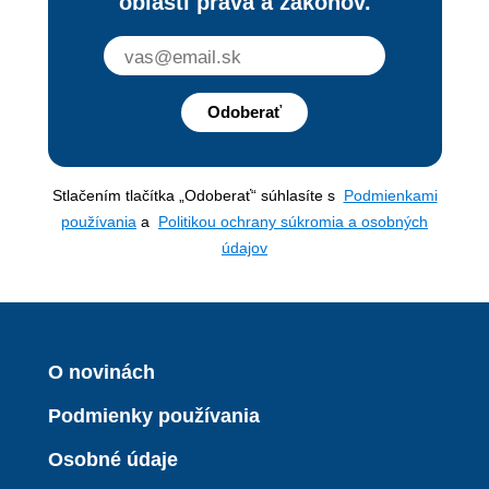
oblasti práva a zákonov.
Odoberať
Stlačením tlačítka „Odoberať“ súhlasíte s
Podmienkami
používania
a
Politikou ochrany súkromia a osobných
údajov
O novinách
Podmienky používania
Osobné údaje