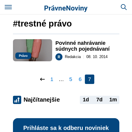
#trestné právo
Povinné nahrávanie 
súdnych pojednávaní
Právo
Redakcia
|
08. 10. 2014
1
…
5
6
7
Najčítanejšie
1d
7d
1m
Prihláste sa k odberu noviniek