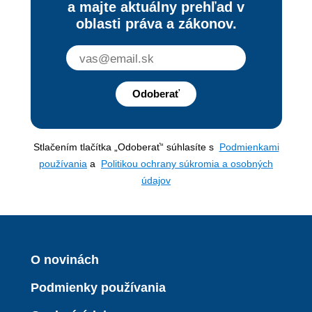
a majte aktuálny prehľad v
oblasti práva a zákonov.
Odoberať
Stlačením tlačítka „Odoberať“ súhlasíte s
Podmienkami
používania
a
Politikou ochrany súkromia a osobných
údajov
O novinách
Podmienky používania