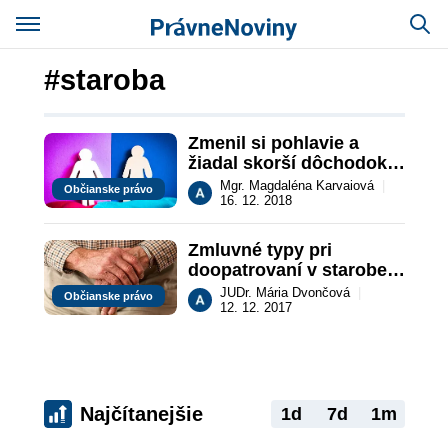
#staroba
Zmenil si pohlavie a 
žiadal skorší dôchodok 
patriaci ženám
Mgr. Magdaléna Karvaiová
|
Občianske právo
16. 12. 2018
Zmluvné typy pri 
doopatrovaní v starobe 
a prípadnom prevode 
JUDr. Mária Dvončová
|
Občianske právo
nehnuteľnosti
12. 12. 2017
Najčítanejšie
1d
7d
1m