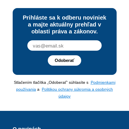
Prihláste sa k odberu noviniek
a majte aktuálny prehľad v
oblasti práva a zákonov.
Odoberať
Stlačením tlačítka „Odoberať“ súhlasíte s
Podmienkami
používania
a
Politikou ochrany súkromia a osobných
údajov