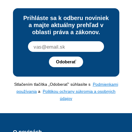
Prihláste sa k odberu noviniek
a majte aktuálny prehľad v
oblasti práva a zákonov.
Odoberať
Stlačením tlačítka „Odoberať“ súhlasíte s
Podmienkami
používania
a
Politikou ochrany súkromia a osobných
údajov