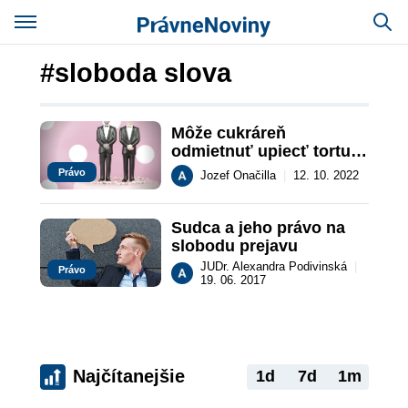
#sloboda slova
Môže cukráreň 
odmietnuť upiecť tortu 
pre homosexuálny pár?
Právo
Jozef Onačilla
|
12. 10. 2022
Sudca a jeho právo na 
slobodu prejavu
JUDr. Alexandra Podivinská
|
Právo
19. 06. 2017
Najčítanejšie
1d
7d
1m