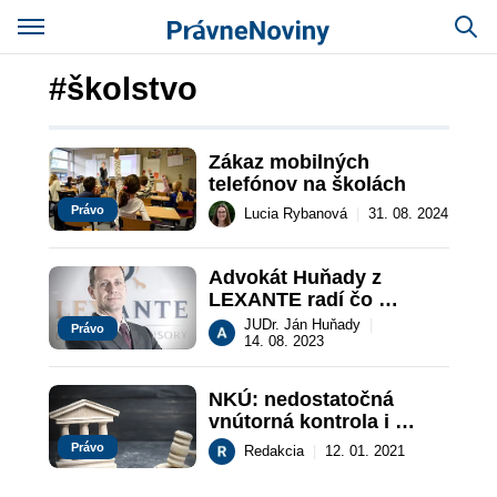
#školstvo
Zákaz mobilných 
telefónov na školách
Právo
Lucia Rybanová
|
31. 08. 2024
Advokát Huňady z 
LEXANTE radí čo 
môžete robiť, keď Vaše 
JUDr. Ján Huňady
|
Právo
dieťa v škole šikanujú
14. 08. 2023
NKÚ: nedostatočná 
vnútorná kontrola i 
pretrvávajúca byrokracia
Právo
Redakcia
|
12. 01. 2021