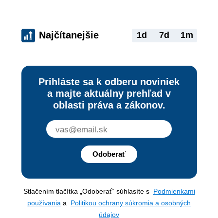
Najčítanejšie
1d
7d
1m
Prihláste sa k odberu noviniek
a majte aktuálny prehľad v
oblasti práva a zákonov.
Odoberať
Stlačením tlačítka „Odoberať“ súhlasíte s
Podmienkami
používania
a
Politikou ochrany súkromia a osobných
údajov