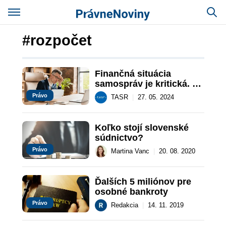
#rozpočet
Finančná situácia 
samospráv je kritická. 
Štát ich zachraňovať 
Právo
TASR
|
27. 05. 2024
nebude
Koľko stojí slovenské 
súdnictvo?
Právo
Martina Vanc
|
20. 08. 2020
Ďalších 5 miliónov pre 
osobné bankroty
Právo
Redakcia
|
14. 11. 2019