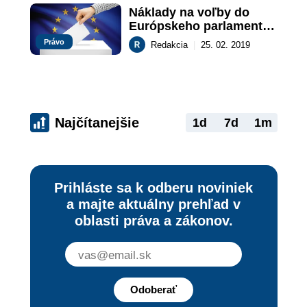
Náklady na voľby do 
Európskeho parlamentu 
sú 10,2 milióna eur
Právo
Redakcia
|
25. 02. 2019
Najčítanejšie
1d
7d
1m
Prihláste sa k odberu noviniek
a majte aktuálny prehľad v
oblasti práva a zákonov.
Odoberať