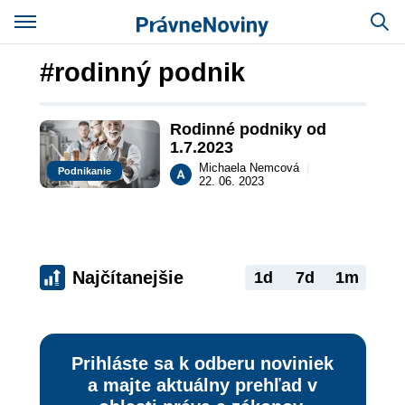
#rodinný podnik
Rodinné podniky od 
1.7.2023
Michaela Nemcová
|
Podnikanie
22. 06. 2023
Najčítanejšie
1d
7d
1m
Prihláste sa k odberu noviniek
a majte aktuálny prehľad v