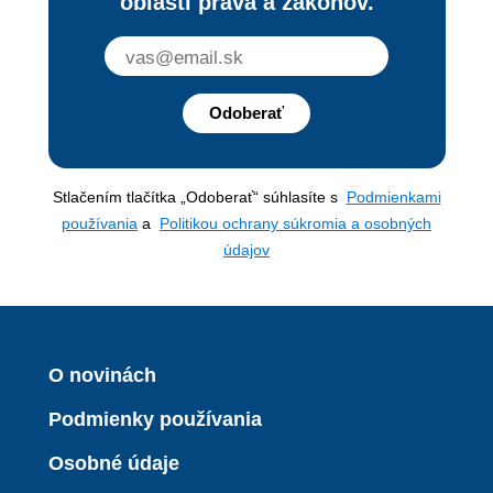
oblasti práva a zákonov.
Odoberať
Stlačením tlačítka „Odoberať“ súhlasíte s
Podmienkami
používania
a
Politikou ochrany súkromia a osobných
údajov
O novinách
Podmienky používania
Osobné údaje