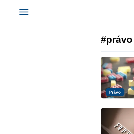
#právo
Právo