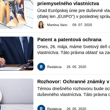
priemyselného vlastníctva
obsahujúcich pojem Covid. Tento počet
takmer zdvojnásobil.
Úrad Európskej únie pre duševné vlas
(ďalej len „EUIPO“) v poslednej správe
že vlády členských krajín sú spolu ro
Martina Vanc
|
09. 07. 2020
pripravované o niekoľko miliárd eur z
falšovania kozmetiky a hygienických 
Patent a patentová ochrana
Straty na Slovensku dosahujú výšku 
miliónov eur.
Dnes, 26. mája, máme Svetový deň 
vlastníctva. Táto právna oblasť sa za
ochranou práv vzťahujúcich sa na pre
vytvorili osoby svojou tvorivou dušev
Redakcia
|
26. 05. 2020
činnosťou. Okrem práv duševného vla
medzi ktoré patrí autorské právo, za
Rozhovor: Ochranné známky v 
tejto oblasti aj práva priemyselného vl
Pozrite sa s nami pod právno - prakti
Témou dnešného rozhovoru bude och
na jeden zo známych inštitútov – pate
duševného vlastníctva. Táto právna o
ochranu.
zaoberá ochranou práv vzťahujúcich 
predmety, ktoré vytvorili osoby svojou
Redakcia
|
26. 05. 2020