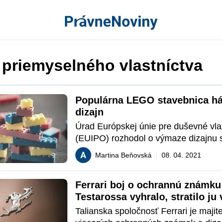
 priemyselného vlastníctva
Populárna LEGO stavebnica háj
dizajn
Úrad Európskej únie pre duševné vlas
(EUIPO) rozhodol o výmaze dizajnu s
kocky Lego. Spoločnosť Lego sa nás
Martina Beňovská
|
08. 04. 2021
obrátila na Súdny dvor EÚ, ktorý príp
odlišne. Čo bolo dôvodom na konštato
Ferrari boj o ochrannú známku 
odvolací senát EUIPO porušil ustanov
Testarossa vyhralo, stratilo ju 
nariadenia o dizajnoch, sa dočítate 
najslávnejší model 250 GTO
článku.
Talianska spoločnosť Ferrari je majit