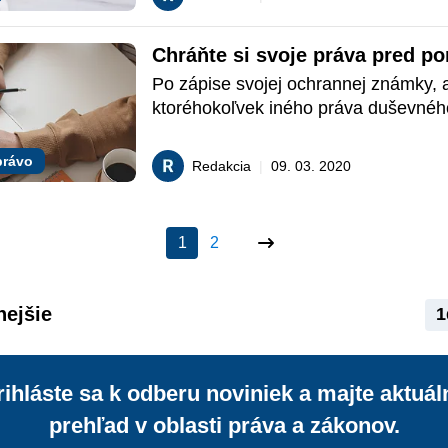
duševnou činnosťou. Okrem práv du
vlastníctva, medzi ktoré patrí autorsk
Chráňte si svoje práva pred p
zaraďujeme do tejto oblasti aj práva 
priemyselného vlastíctva. Pozrite sa 
Po zápise svojej ochrannej známky, a
právno - praktickou lupou na jeden z
ktoréhokoľvek iného práva duševného 
inštitútov – ochrannú známku a jej o
musíte zabezpečiť, aby ich na trhu ne
nikto iný.
právo
Redakcia
|
09. 03. 2020
1
2
nejšie
1
rihláste sa k odberu noviniek a majte aktuál
prehľad v oblasti práva a zákonov.