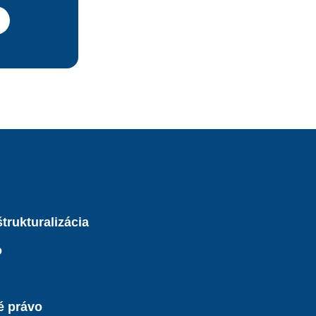
trukturalizácia
o
é právo