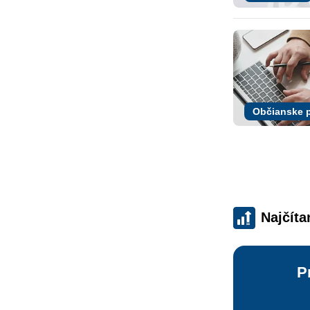
Občianske 
Najčíta
P