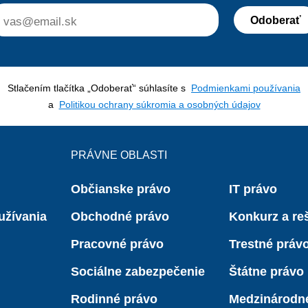
Odoberať
Stlačením tlačítka „Odoberať“ súhlasíte s
Podmienkami používania
a
Politikou ochrany súkromia a osobných údajov
PRÁVNE OBLASTI
Občianske právo
IT právo
užívania
Obchodné právo
Konkurz a reš
Pracovné právo
Trestné práv
Sociálne zabezpečenie
Štátne právo
Rodinné právo
Medzinárodn