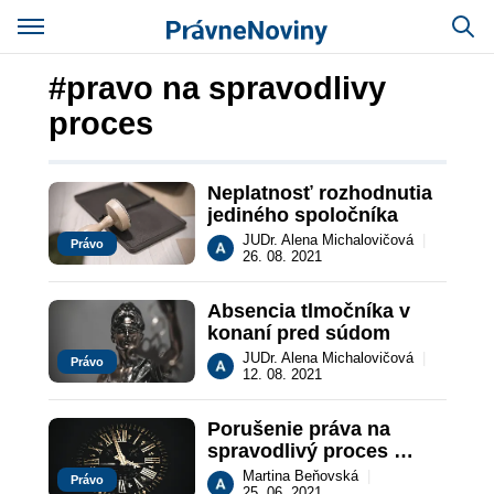
#pravo na spravodlivy
proces
Neplatnosť rozhodnutia 
jediného spoločníka
JUDr. Alena Michalovičová
|
Právo
26. 08. 2021
Absencia tlmočníka v 
konaní pred súdom
JUDr. Alena Michalovičová
|
Právo
12. 08. 2021
Porušenie práva na 
spravodlivý proces 
nesprávnym oznámením 
Martina Beňovská
|
Právo
25. 06. 2021