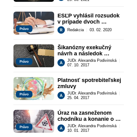
miesta  a času 
vyhlásenia rozsudku
ESĽP vyhlásil rozsudok 
v prípade dvoch 
sťažností týkajúcich sa 
Právo
Redakcia
|
03. 02. 2020
neprimeranej dĺžky 
konania
Šikanózny exekučný 
návrh a následok 
poskytnutia ochrany
JUDr. Alexandra Podivinská
|
Právo
07. 10. 2017
Platnosť spotrebiteľskej 
zmluvy
JUDr. Alexandra Podivinská
|
Právo
25. 04. 2017
Úraz na zasneženom 
chodníku a konanie o 
náhrade škody
JUDr. Alexandra Podivinská
|
Právo
10. 01. 2017