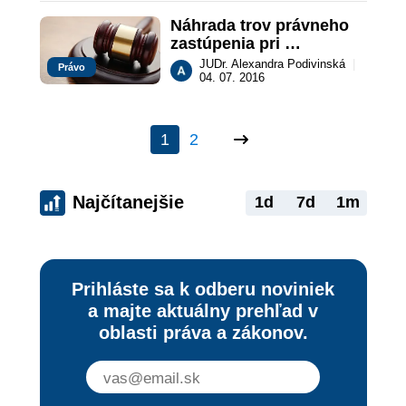
Náhrada trov právneho 
zastúpenia pri 
zastupovaní viacerých 
JUDr. Alexandra Podivinská
|
Právo
klientov
04. 07. 2016
1
2
Najčítanejšie
1d
7d
1m
Prihláste sa k odberu noviniek
a majte aktuálny prehľad v
oblasti práva a zákonov.