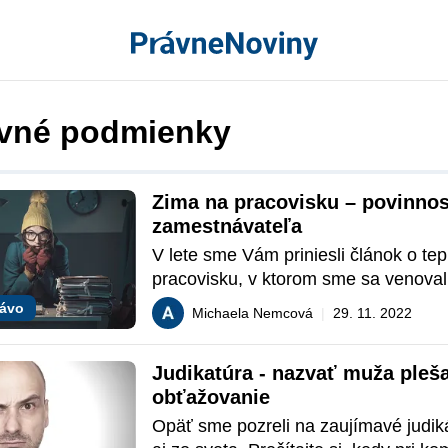
vné podmienky
Zima na pracovisku – povinnost
zamestnávateľa
V lete sme Vám priniesli článok o tepl
pracovisku, v ktorom sme sa venovali
povinnostiam zamestnávateľa na prac
rávo
Michaela Nemcová
|
29. 11. 2022
počas extrémnych teplôt v letnom obd
článku sa budeme venovať obdobnej 
Judikatúra - nazvať muža pleša
z pohľadu povinností zamestnávateľa
obťažovanie
pracovisku počas chladného obdobia
Opäť sme pozreli na zaujímavé judik