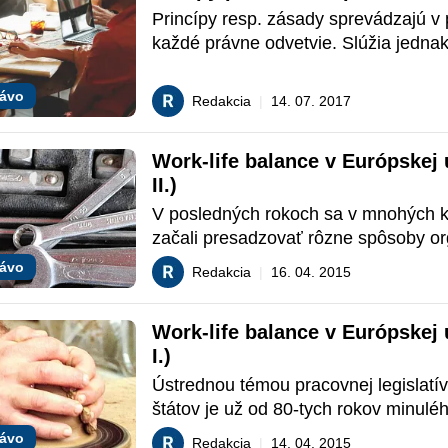
Princípy resp. zásady sprevádzajú v 
každé právne odvetvie. Slúžia jednak 
základné predpoklady pre riadnu exis
právnych vzťahov a súčasne aj ako v
rávo
Redakcia
|
14. 07. 2017
prostriedok na ich aplikáciu v reálnom
Work-life balance v Európskej ú
II.)
V posledných rokoch sa v mnohých kr
začali presadzovať rôzne spôsoby org
práce a pracovného času. Kratšia cel
rávo
Redakcia
|
16. 04. 2015
pracovného času sa uplatňuje vo viac
členských štátoch EÚ. V rámci európ
Work-life balance v Európskej ú
priestoru sú známe viaceré systémy o
I.)
práce a pracovného času. V článku vá
predstavíme compressed working hour
Ústrednou témou pracovnej legislatív
working a pod.
štátov je už od 80-tych rokov minuléh
problematika pracovného času. V pos
rávo
Redakcia
|
14. 04. 2015