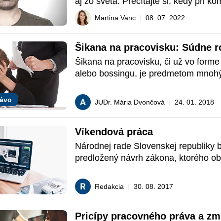
aj zo sveta. Prečítajte si, kedy pri ko
vzhľadu muža ide o sexuálne obťažova
Martina Vanc
|
08. 07. 2022
môže advokát v podaní na súd prirovna
vtipu a prečo súd rozhodol, že čmelia
Šikana na pracovisku: Súdne r
Šikana na pracovisku, či už vo forme
alebo bossingu, je predmetom mnohý
rozhodnutí. Prinášame stručný náhľa
v prípadoch namietanej šikany rozhod
rávo
JUDr. Mária Dvončová
|
24. 01. 2018
Víkendová práca
Národnej rade Slovenskej republiky b
predložený návrh zákona, ktorého ob
novela Zákonníka práce. Podľa legisla
hlavným účelom návrhu zákona, zmie
Redakcia
|
30. 08. 2017
negatívnych dopadov pracovnej doby
a nedieľ, a to formou mzdového zvýho
Pricípy pracovného práva a zm
práce.