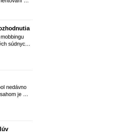
mentovaní 
nie, či 
ť justíciu k 
k je ryba.
ozhodnutia
 mobbingu 
ch súdnych 
d ako súdy 
li.
ol nedávno 
sahom je 
tívcov je 
rnenie 
 počas sobôt 
dnenia tejto 
lúv