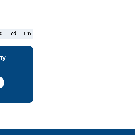
 
ie práce a 
o-hours 
d
7d
1m
ny