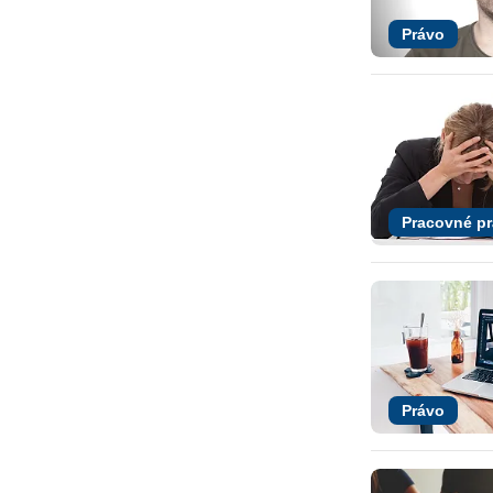
Právo
Pracovné p
Právo