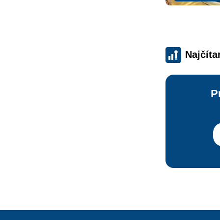
Najčíta
P