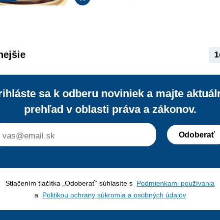
rokoch sa v mnohých krajinách začali
presadzovať rôzne spôsoby organizác
pracovného času. Počuli ste už o zer
contract či o on-call work?
nejšie
1
rihláste sa k odberu noviniek a majte aktuál
prehľad v oblasti práva a zákonov.
Odoberať
Stlačením tlačítka „Odoberať“ súhlasíte s
Podmienkami používania
a
Politikou ochrany súkromia a osobných údajov