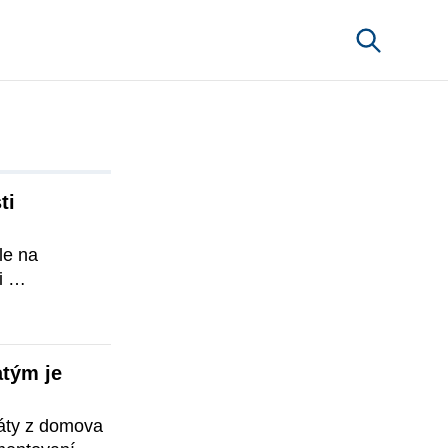
i 
e na 
 
ovisku 
obí. V tomto 
téme, avšak 
tým je 
 na 
.
áty z domova 