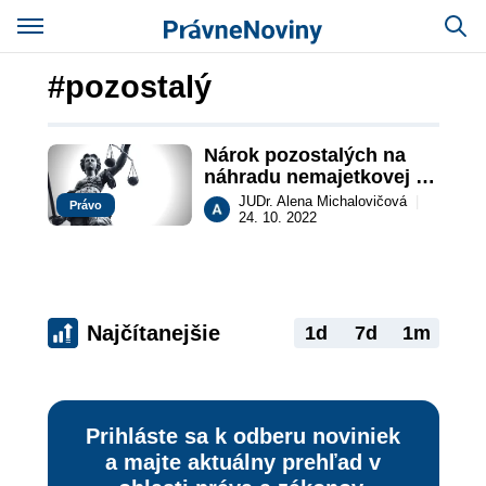
#pozostalý
Nárok pozostalých na 
náhradu nemajetkovej 
ujmy
JUDr. Alena Michalovičová
|
Právo
24. 10. 2022
Najčítanejšie
1d
7d
1m
Prihláste sa k odberu noviniek
a majte aktuálny prehľad v