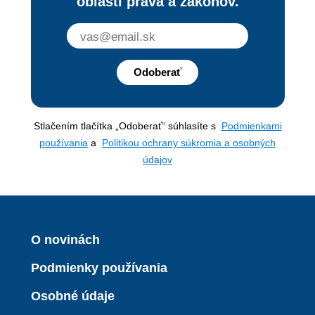
oblasti práva a zákonov.
Odoberať
Stlačením tlačítka „Odoberať“ súhlasíte s
Podmienkami
používania
a
Politikou ochrany súkromia a osobných
údajov
O novinách
Podmienky používania
Osobné údaje