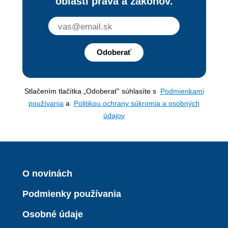
oblasti práva a zákonov.
Odoberať
Stlačením tlačítka „Odoberať“ súhlasíte s
Podmienkami
používania
a
Politikou ochrany súkromia a osobných
údajov
O novinách
Podmienky používania
Osobné údaje