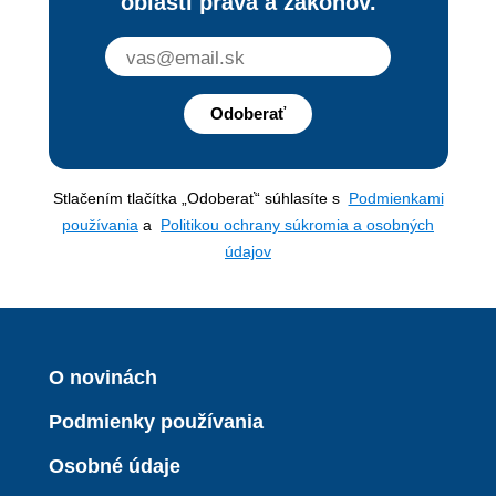
oblasti práva a zákonov.
Odoberať
Stlačením tlačítka „Odoberať“ súhlasíte s
Podmienkami
používania
a
Politikou ochrany súkromia a osobných
údajov
O novinách
Podmienky používania
Osobné údaje