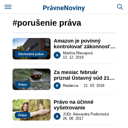
#porušenie práva
Amazon je povinný 
kontrolovať zákonnosť 
ponúkaných tovarov a 
Martina Rievajová
|
Obchodné právo
služieb
13. 12. 2019
Za mesiac február 
priznal Ústavný súd 21 
500 EUR
Právo
Redakcia
|
21. 03. 2018
Právo na účinné 
vyšetrovanie
JUDr. Alexandra Podivinská
|
Právo
26. 08. 2017