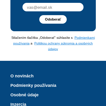
Odoberať
Stlačením tlačítka „Odoberať“ súhlasíte s
Podmienkami
používania
a
Politikou ochrany súkromia a osobných
údajov
O novinách
Podmienky používania
Osobné údaje
Inzercia