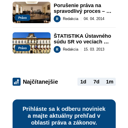
Porušenie práva na 
spravodlivý proces – 
nesprávna aplikácia 
Právo
Redakcia
|
04. 04. 2014
právneho predpisu a 
svojvoľný spôsob 
hodnotenia dôkazu 
ŠTATISTIKA Ústavného 
všeobecným súdom
súdu SR vo veciach 
porušenia základných za 
Právo
Redakcia
|
15. 03. 2013
mesiac február 2013
Najčítanejšie
1d
7d
1m
Prihláste sa k odberu noviniek
a majte aktuálny prehľad v
oblasti práva a zákonov.