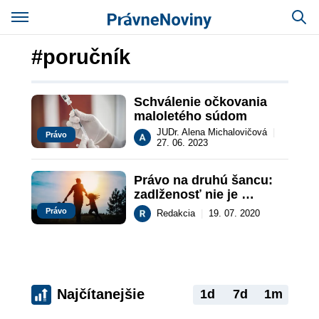
#poručník
Schválenie očkovania 
maloletého súdom
JUDr. Alena Michalovičová
|
Právo
27. 06. 2023
Právo na druhú šancu: 
zadlženosť nie je 
dôvodom na 
Právo
Redakcia
|
19. 07. 2020
nevymenovanie osoby 
za poručníka
Najčítanejšie
1d
7d
1m