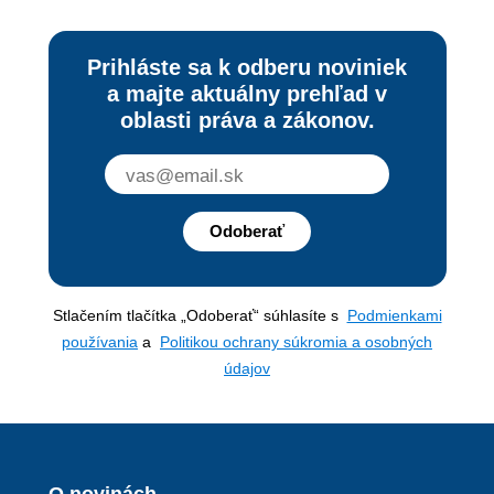
Prihláste sa k odberu noviniek
a majte aktuálny prehľad v
oblasti práva a zákonov.
Odoberať
Stlačením tlačítka „Odoberať“ súhlasíte s
Podmienkami
používania
a
Politikou ochrany súkromia a osobných
údajov