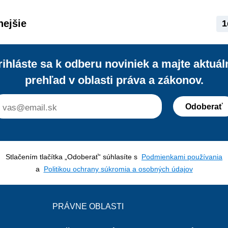
nejšie
1
rihláste sa k odberu noviniek a majte aktuál
prehľad v oblasti práva a zákonov.
Odoberať
Stlačením tlačítka „Odoberať“ súhlasíte s
Podmienkami používania
a
Politikou ochrany súkromia a osobných údajov
PRÁVNE OBLASTI