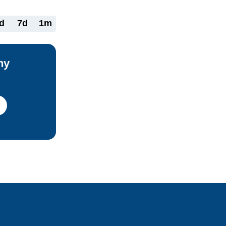
d
7d
1m
ny