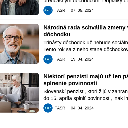
predčasným dôchodcom. Doplatky dos
obdobie minulého roka.
TASR
|
07. 05. 2024
Národná rada schválila zmeny v
dôchodku
Trinásty dôchodok už nebude sociáln
Tento rok sa z neho stane dôchodko
TASR
|
19. 04. 2024
Niektorí penzisti majú už len pá
splnenie povinností
Slovenskí penzisti, ktorí žijú v zahrani
do 15. apríla splniť povinnosti, inak i
poisťovňa nevyplatí dôchodok.
TASR
|
04. 04. 2024