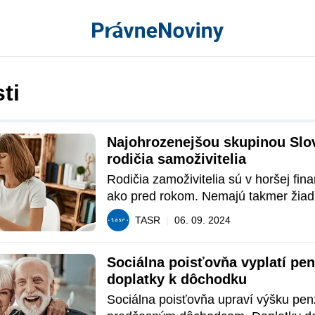
ti
Najohrozenejšou skupinou Slov
rodičia samoživitelia
Rodičia zamoživitelia sú v horšej finan
ako pred rokom. Nemajú takmer žiadn
kopia sa im dlhy.
TASR
|
06. 09. 2024
Sociálna poisťovňa vyplatí pen
doplatky k dôchodku
Sociálna poisťovňa upraví výšku penz