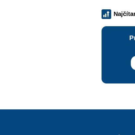
Najčíta
P