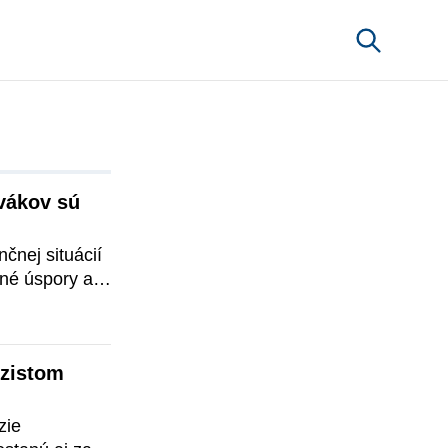
ákov sú 
čnej situácií 
é úspory a 
zistom 
ie 