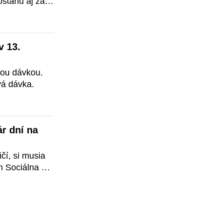
tanú aj za 
 13. 
ou dávkou. 
vá dávka.
r dní na 
čí, si musia 
m Sociálna 