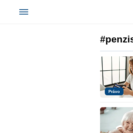
#penzis
Právo