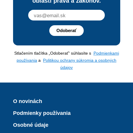
oblasti práva a zákonov.
Odoberať
Stlačením tlačítka „Odoberať“ súhlasíte s
Podmienkami
používania
a
Politikou ochrany súkromia a osobných
údajov
O novinách
Podmienky používania
Osobné údaje