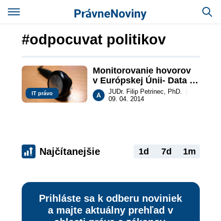
#odpocuvat politikov
Monitorovanie hovorov 
v Európskej Únii- Data 
retention (epizóda 2)
JUDr. Filip Petrinec, PhD.
|
IT právo
09. 04. 2014
Najčítanejšie
1d
7d
1m
Prihláste sa k odberu noviniek
a majte aktuálny prehľad v