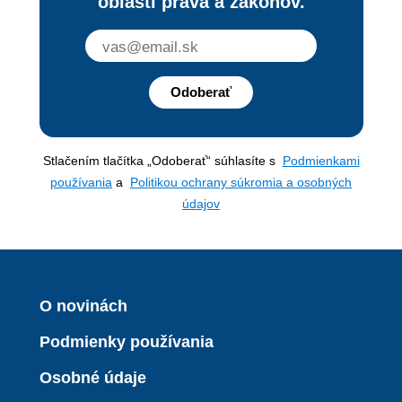
oblasti práva a zákonov.
Odoberať
Stlačením tlačítka „Odoberať“ súhlasíte s
Podmienkami
používania
a
Politikou ochrany súkromia a osobných
údajov
O novinách
Podmienky používania
Osobné údaje