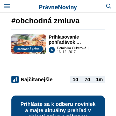
#obchodná zmluva
Prihlasovanie 
pohľadávok 
zahraničným veriteľom
Dominika Cukerová
|
Obchodné právo
16. 12. 2017
Najčítanejšie
1d
7d
1m
Prihláste sa k odberu noviniek
a majte aktuálny prehľad v