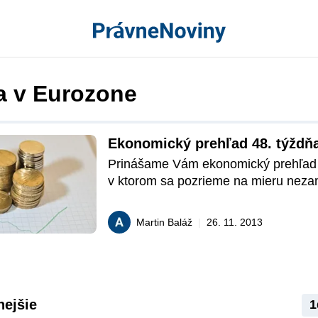
a v Eurozone
Ekonomický prehľad 48. týždň
Prinášame Vám ekonomický prehľad t
v ktorom sa pozrieme na mieru nezam
na Slovensku, spotrebu v USA, nálad
v Eurozóne, prehľad kurzov a očakáv
Martin Baláž
|
26. 11. 2013
ekonomicko-politické udalosti.
nejšie
1