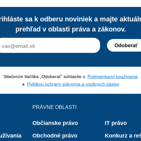
rihláste sa k odberu noviniek a majte aktuál
prehľad v oblasti práva a zákonov.
Odoberať
Stlačením tlačítka „Odoberať“ súhlasíte s
Podmienkami používania
a
Politikou ochrany súkromia a osobných údajov
PRÁVNE OBLASTI
Občianske právo
IT právo
užívania
Obchodné právo
Konkurz a reš