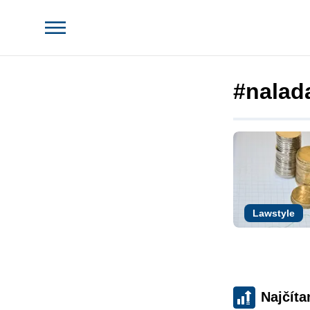
#nalad
Lawstyle
Najčíta