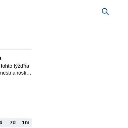
a
ohto týžďňa 
estnanosti 
u 
ané 
d
7d
1m