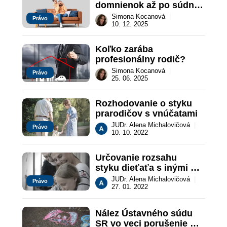
domnienok až po súdne 
rozhodnutie
Simona Kocanová
|
Právo
10. 12. 2025
Koľko zarába 
profesionálny rodič?
Simona Kocanová
|
Právo
25. 06. 2025
Rozhodovanie o styku 
prarodičov s vnúčatami
JUDr. Alena Michalovičová
|
Právo
10. 10. 2022
Určovanie rozsahu 
styku dieťaťa s inými 
príbuznými
JUDr. Alena Michalovičová
|
Právo
27. 01. 2022
Nález Ústavného súdu 
SR vo veci porušenie 