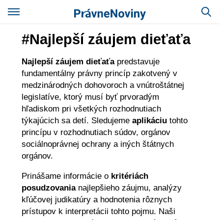
#Najlepší záujem dieťaťa
Najlepší záujem dieťaťa
predstavuje
fundamentálny právny princíp zakotvený v
medzinárodných dohovoroch a vnútroštátnej
legislatíve, ktorý musí byť prvoradým
hľadiskom pri všetkých rozhodnutiach
týkajúcich sa detí. Sledujeme
aplikáciu
tohto
princípu v rozhodnutiach súdov, orgánov
sociálnoprávnej ochrany a iných štátnych
orgánov.
Prinášame informácie o
kritériách
posudzovania
najlepšieho záujmu, analýzy
kľúčovej judikatúry a hodnotenia rôznych
prístupov k interpretácii tohto pojmu. Naši