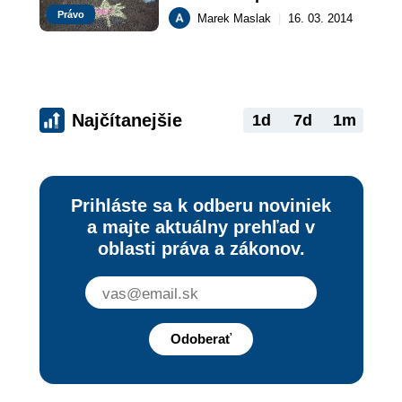
práv maloletých (II. ÚS 
Právo
Marek Maslak
|
16. 03. 2014
97/2013)
Najčítanejšie
1d
7d
1m
Prihláste sa k odberu noviniek
a majte aktuálny prehľad v
oblasti práva a zákonov.
Odoberať