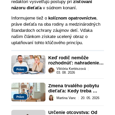
redaktori vysvetľujú postupy pri
zisťovaní
názoru dieťaťa
v súdnom konaní.
Informujeme tiež o
kolíznom opatrovníctve
,
práve dieťaťa na oba rodiny a medzinárodných
štandardoch ochrany záujmov detí. Vďaka
našim článkom získate ucelený obraz o
uplatňovaní tohto kľúčového princípu.
Keď rodič nemôže 
rozhodnúť: nahradenie 
prejavu vôle súdom v 
Viktória Kertészová
|
Právo
záujme dieťaťa
03. 08. 2026
Zmena trvalého pobytu 
dieťaťa: Kedy treba 
súhlas druhého rodiča?
Právo
Martina Vanc
|
20. 05. 2026
Určenie otcovstva: Od 