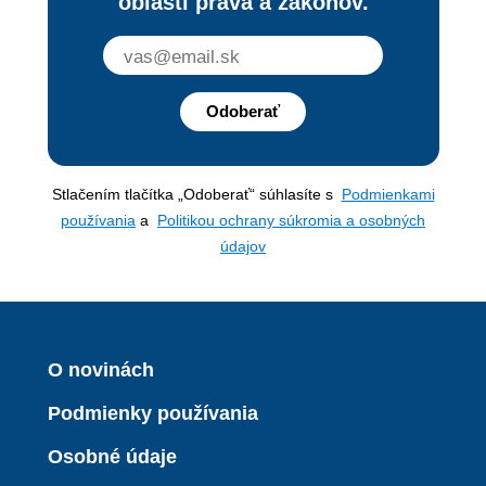
oblasti práva a zákonov.
Odoberať
Stlačením tlačítka „Odoberať“ súhlasíte s
Podmienkami
používania
a
Politikou ochrany súkromia a osobných
údajov
O novinách
Podmienky používania
Osobné údaje