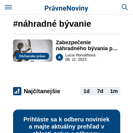
#náhradné bývanie
Zabezpečenie 
náhradného bývania po 
rozvode - judikatúra
Lucia Horváthová
|
Občianske právo
08. 11. 2023
Najčítanejšie
1d
7d
1m
Prihláste sa k odberu noviniek
a majte aktuálny prehľad v