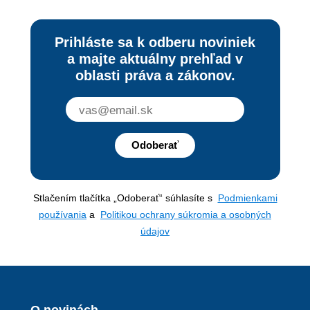
Prihláste sa k odberu noviniek
a majte aktuálny prehľad v
oblasti práva a zákonov.
Odoberať
Stlačením tlačítka „Odoberať“ súhlasíte s
Podmienkami
používania
a
Politikou ochrany súkromia a osobných
údajov