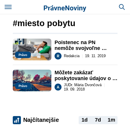
#miesto pobytu
Poistenec na PN 
nemôže svojvoľne 
meniť miesto pobytu
Právo
Redakcia
|
19. 11. 2019
Môžete zakázať 
poskytovanie údajov o 
svojom mieste pobytu?
JUDr. Mária Dvončová
|
Právo
19. 09. 2018
Najčítanejšie
1d
7d
1m