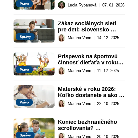
Predprimárne 
Právo
Lucia Rybanová
|
07. 01. 2026
vzdelávanie prejde 
zmenou
Zákaz sociálnych sietí 
pre deti: Slovensko 
pripravuje nový zákon
Správy
Martina Vanc
|
14. 12. 2025
Príspevok na športovú 
činnosť dieťaťa v roku 
2026
Právo
Martina Vanc
|
11. 12. 2025
Materské v roku 2026: 
Koľko dostanete a ako 
ho získať?
Právo
Martina Vanc
|
22. 10. 2025
Koniec bezhraničného 
scrollovania? 
Europarlament chce 
Správy
Martina Vanc
|
20. 10. 2025