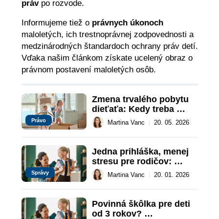
práv
po rozvode.
Informujeme tiež o
právnych úkonoch
maloletých, ich trestnoprávnej zodpovednosti a
medzinárodných štandardoch ochrany práv detí.
Vďaka našim článkom získate ucelený obraz o
právnom postavení maloletých osôb.
Zmena trvalého pobytu 
dieťaťa: Kedy treba 
súhlas druhého rodiča?
Právo
Martina Vanc
|
20. 05. 2026
Jedna prihláška, menej 
stresu pre rodičov: 
ePrihlášky menia 
Správy
Martina Vanc
|
20. 01. 2026
prijímanie detí do škôl
Povinná škôlka pre deti 
od 3 rokov? 