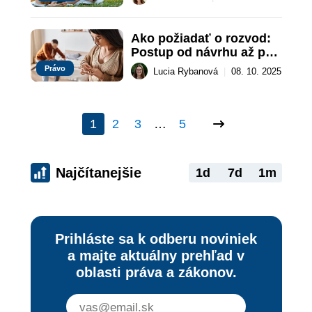
deťom zakázať sociálne 
siete
Ako požiadať o rozvod: 
Postup od návrhu až po 
nové priezvisko
Právo
Lucia Rybanová
|
08. 10. 2025
1
2
3
…
5
Najčítanejšie
1d
7d
1m
Prihláste sa k odberu noviniek
a majte aktuálny prehľad v
oblasti práva a zákonov.