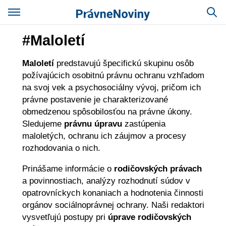
#Maloletí
Maloletí
predstavujú špecifickú skupinu osôb
požívajúcich osobitnú právnu ochranu vzhľadom
na svoj vek a psychosociálny vývoj, pričom ich
právne postavenie je charakterizované
obmedzenou spôsobilosťou na právne úkony.
Sledujeme
právnu úpravu
zastúpenia
maloletých, ochranu ich záujmov a procesy
rozhodovania o nich.
Prinášame informácie o
rodičovských právach
a povinnostiach, analýzy rozhodnutí súdov v
opatrovníckych konaniach a hodnotenia činnosti
orgánov sociálnoprávnej ochrany. Naši redaktori
vysvetľujú postupy pri
úprave rodičovských