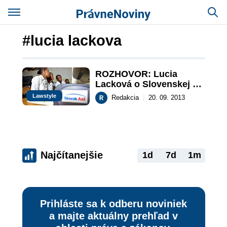
#lucia lackova
ROZHOVOR: Lucia 
Lacková o Slovenskej 
zahraničnej pomoci
Lawstyle
Redakcia
|
20. 09. 2013
Najčítanejšie
1d
7d
1m
Prihláste sa k odberu noviniek
a majte aktuálny prehľad v