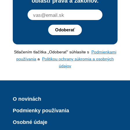
oblasti práva a zákonov.
Odoberať
Stlačením tlačítka „Odoberať“ súhlasíte s
Podmienkami
používania
a
Politikou ochrany súkromia a osobných
údajov
O novinách
Podmienky používania
Osobné údaje