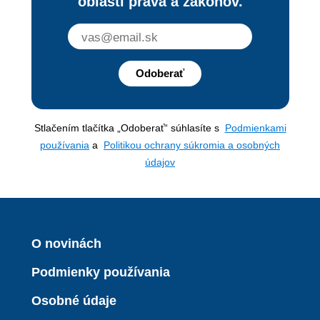
oblasti práva a zákonov.
Odoberať
Stlačením tlačítka „Odoberať“ súhlasíte s
Podmienkami
používania
a
Politikou ochrany súkromia a osobných
údajov
O novinách
Podmienky používania
Osobné údaje