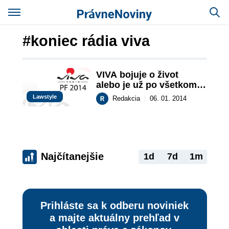
#koniec rádia viva
VIVA bojuje o život 
alebo je už po všetkom? 
Prečo sa Rádio VIVA 21. 
Lawstyle
Redakcia
|
06. 01. 2014
decembra odmlčalo?
Najčítanejšie
1d
7d
1m
Prihláste sa k odberu noviniek
a majte aktuálny prehľad v