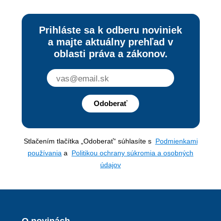
Prihláste sa k odberu noviniek
a majte aktuálny prehľad v
oblasti práva a zákonov.
Odoberať
Stlačením tlačítka „Odoberať“ súhlasíte s
Podmienkami
používania
a
Politikou ochrany súkromia a osobných
údajov
O novinách