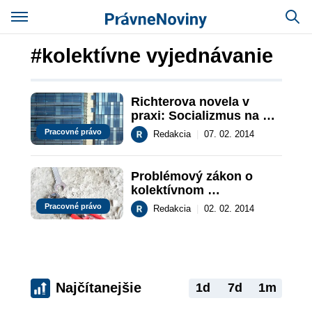
#kolektívne vyjednávanie
Richterova novela v 
praxi: Socializmus na 
Slovensku?
Pracovné právo
Redakcia
|
07. 02. 2014
Problémový zákon o 
kolektívnom 
vyjednávaní: Je 
Pracovné právo
Redakcia
|
02. 02. 2014
Richterova novela 
protiústavná?
Najčítanejšie
1d
7d
1m