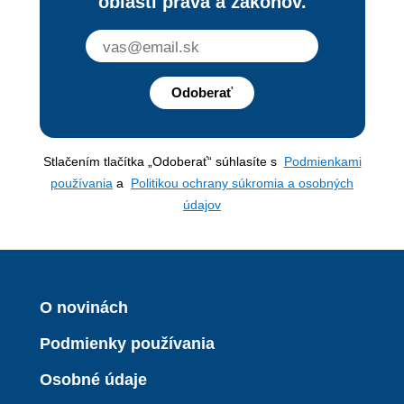
oblasti práva a zákonov.
Odoberať
Stlačením tlačítka „Odoberať“ súhlasíte s
Podmienkami
používania
a
Politikou ochrany súkromia a osobných
údajov
O novinách
Podmienky používania
Osobné údaje