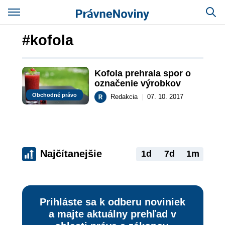
#kofola
Kofola prehrala spor o 
označenie výrobkov
Obchodné právo
Redakcia
|
07. 10. 2017
Najčítanejšie
1d
7d
1m
Prihláste sa k odberu noviniek
a majte aktuálny prehľad v