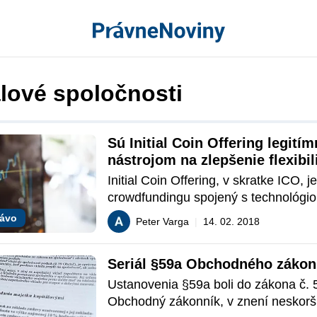
álové spoločnosti
Sú Initial Coin Offering legitím
nástrojom na zlepšenie flexibili
kapitálového trhu?
Initial Coin Offering, v skratke ICO, j
crowdfundingu spojený s technológio
na blockchaine, ktorý prostredníctvo
rávo
Peter Varga
|
14. 02. 2018
umožňuje každému kto ovláda základ
„browsovania“ po internete participov
Seriál §59a Obchodného zákon
crowdfundingu rôznych projektov a be
z ich úspechu. 
Ustanovenia §59a boli do zákona č. 
Obchodný zákonník, v znení neskorší