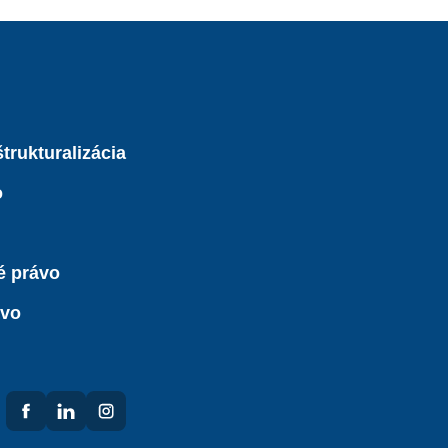
trukturalizácia
o
é právo
ávo