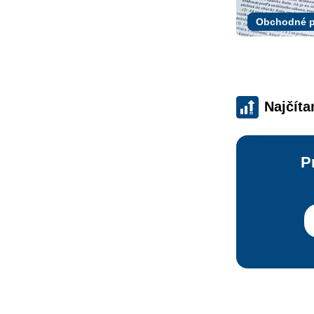
Obchodné p
Najčíta
P