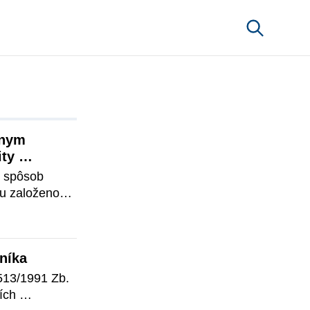
nym 
ty 
e spôsob 
u založenou 
m tokenov 
y 
ať na 
níka
nefitovať 
513/1991 Zb. 
ch 