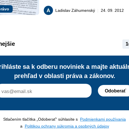
predpisov, prebraté zo Smernice Rady
77/91/EHS, tzv. Druhá smernica, s ci
rávo
Ladislav Záhumenský
|
24. 09. 2012
obmedziť nadobúdanie fiktívnych hod
spoločnosťou od jej zakladateľov aleb
spoločníkov.
nejšie
1
rihláste sa k odberu noviniek a majte aktuál
prehľad v oblasti práva a zákonov.
Odoberať
Stlačením tlačítka „Odoberať“ súhlasíte s
Podmienkami používania
a
Politikou ochrany súkromia a osobných údajov