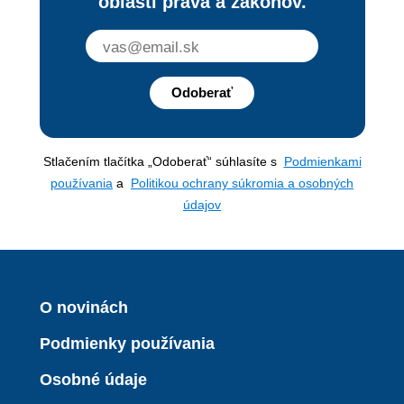
oblasti práva a zákonov.
Odoberať
Stlačením tlačítka „Odoberať“ súhlasíte s
Podmienkami
používania
a
Politikou ochrany súkromia a osobných
údajov
O novinách
Podmienky používania
Osobné údaje