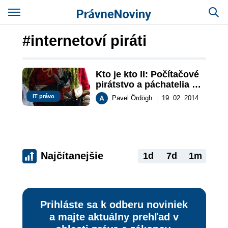
#internetoví piráti
Kto je kto II: Počítačové 
pirátstvo a páchatelia 
počítačovej kriminality
IT právo
Pavel Ördögh
|
19. 02. 2014
Najčítanejšie
1d
7d
1m
Prihláste sa k odberu noviniek
a majte aktuálny prehľad v