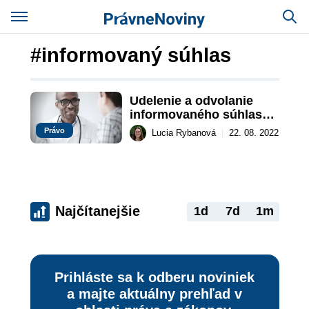
#informovaný súhlas
Udelenie a odvolanie 
informovaného súhlasu 
na poskytnutie 
Právo
Lucia Rybanová
|
22. 08. 2022
zdravotnej starostlivosti
Najčítanejšie
1d
7d
1m
Prihláste sa k odberu noviniek
a majte aktuálny prehľad v