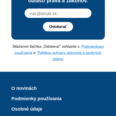
oblasti práva a zákonov.
Odoberať
Stlačením tlačítka „Odoberať“ súhlasíte s
Podmienkami
používania
a
Politikou ochrany súkromia a osobných
údajov
O novinách
Podmienky používania
Osobné údaje