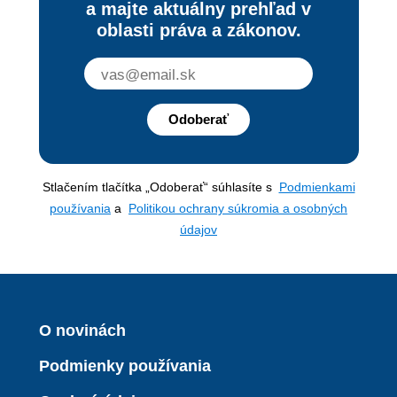
a majte aktuálny prehľad v
oblasti práva a zákonov.
Odoberať
Stlačením tlačítka „Odoberať“ súhlasíte s
Podmienkami
používania
a
Politikou ochrany súkromia a osobných
údajov
O novinách
Podmienky používania