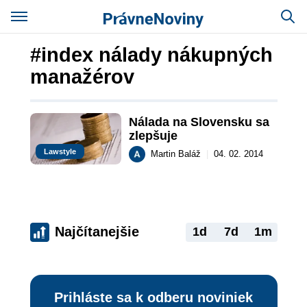
#index nálady nákupných
manažérov
Nálada na Slovensku sa 
zlepšuje
Lawstyle
Martin Baláž
|
04. 02. 2014
Najčítanejšie
1d
7d
1m
Prihláste sa k odberu noviniek