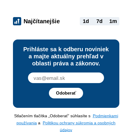
Najčítanejšie
1d
7d
1m
Prihláste sa k odberu noviniek
a majte aktuálny prehľad v
oblasti práva a zákonov.
Odoberať
Stlačením tlačítka „Odoberať“ súhlasíte s
Podmienkami
používania
a
Politikou ochrany súkromia a osobných
údajov