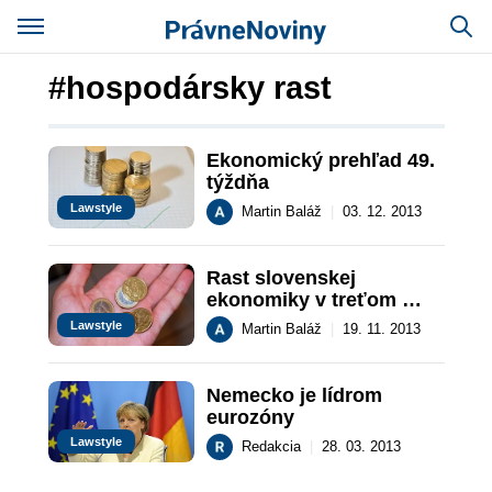
#hospodársky rast
Ekonomický prehľad 49. 
týždňa
Lawstyle
Martin Baláž
|
03. 12. 2013
Rast slovenskej 
ekonomiky v treťom 
štvrťroku zostal stabilný 
Lawstyle
Martin Baláž
|
19. 11. 2013
na 0,9 %
Nemecko je lídrom 
eurozóny
Lawstyle
Redakcia
|
28. 03. 2013