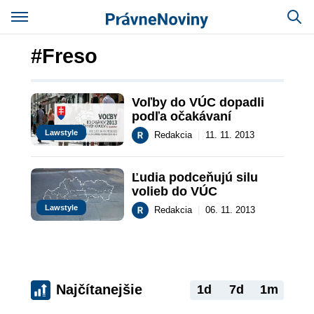
#Freso
Voľby do VÚC dopadli 
podľa očakávaní
Lawstyle
Redakcia
|
11. 11. 2013
Ľudia podceňujú silu 
volieb do VÚC
Lawstyle
Redakcia
|
06. 11. 2013
Najčítanejšie
1d
7d
1m