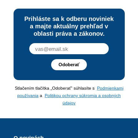
Prihláste sa k odberu noviniek
a majte aktuálny prehľad v
oblasti práva a zákonov.
Odoberať
Stlačením tlačítka „Odoberať“ súhlasíte s
Podmienkami
používania
a
Politikou ochrany súkromia a osobných
údajov
O novinách