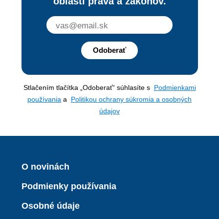
oblasti práva a zákonov.
Odoberať
Stlačením tlačítka „Odoberať“ súhlasíte s
Podmienkami
používania
a
Politikou ochrany súkromia a osobných
údajov
O novinách
Podmienky používania
Osobné údaje