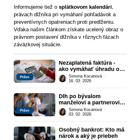
Informujeme tiež o
splátkovom kalendári
,
právach dlžníka pri vymáhaní pohľadávok a
preventívnych opatreniach proti predlženiu.
Vďaka našim článkom získate ucelený obraz o
právnom postavení dlžníka v rôznych fázach
záväzkovej situácie.
Nezaplatená faktúra - 
ako vymáhať úhradu od 
dlžníka?
Simona Kocanová
|
Právo
16. 03. 2026
Dlh po bývalom 
manželovi a partnerovi: 
Kedy zaň zodpovedám?
Simona Kocanová
|
Právo
03. 02. 2026
Osobný bankrot: Kto má 
nárok a aký je priebeh