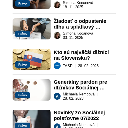
Simona Kocanová
|
Právo
18. 11. 2025
Žiadosť o odpustenie 
dlhu a splátkový 
kalendár (vzor): Ako sa 
Simona Kocanová
|
Právo
vyhnúť sa exekúcii
03. 11. 2025
Kto sú najväčší dlžníci 
na Slovensku?
Právo
TASR
|
28. 02. 2025
Generálny pardon pre 
dlžníkov Sociálnej 
poisťovne
Michaela Nemcová
|
Právo
28. 02. 2023
Novinky zo Sociálnej 
poisťovne 07/2022
Michaela Nemcová
|
Právo