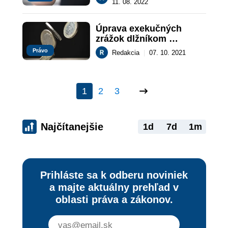
11. 08. 2022
Úprava exekučných 
zrážok dlžníkom 
nepomôže
Právo
Redakcia
|
07. 10. 2021
1
2
3
Najčítanejšie
1d
7d
1m
Prihláste sa k odberu noviniek
a majte aktuálny prehľad v
oblasti práva a zákonov.