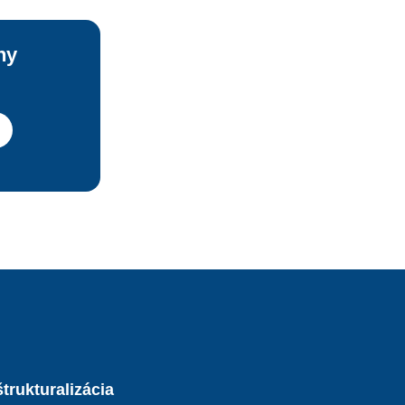
a 
ny
trukturalizácia