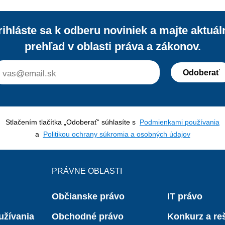
v podobe odhalenia veľkého množstv
podozrivých transakcií.
rihláste sa k odberu noviniek a majte aktuál
prehľad v oblasti práva a zákonov.
Odoberať
Stlačením tlačítka „Odoberať“ súhlasíte s
Podmienkami používania
a
Politikou ochrany súkromia a osobných údajov
PRÁVNE OBLASTI
Občianske právo
IT právo
užívania
Obchodné právo
Konkurz a reš