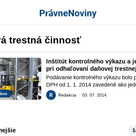
á trestná činnosť
Inštitút kontrolného výkazu a j
pri odhaľovaní daňovej trestne
Podávanie kontrolného výkazu bolo pre
DPH od 1. 1. 2014 zavedené ako jed
z nástrojov boja proti daňovým podv
rávo
Redakcia
|
03. 07. 2014
„Akčného plánu boja proti podvodom.“
zovšeobecnení ho môžeme označiť z
súhrn informácií o všetkých transakciá
DPH, ktorí podliehajú slovenskej DP
zdaňovacie obdobie. Podľa Finančnej
nejšie
1
priniesli prvé kontrolné výkazy k DPH