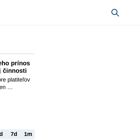
eho prínos 
j činnosti
 platiteľov 
en 
odom v rámci 
 Pri 
a podrobný 
ch platiteľov 
H za dané 
 správy 
d
7d
1m
 ovocie 