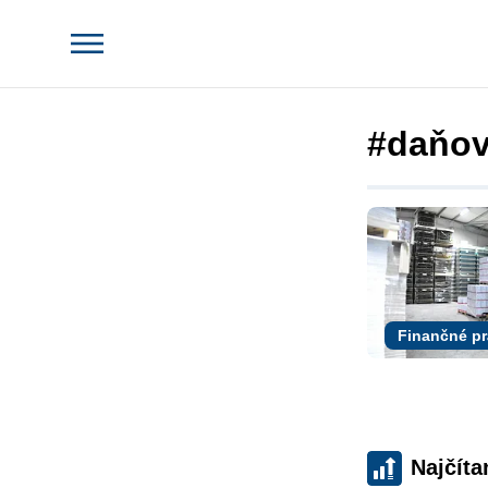
#daňov
Finančné p
Najčíta