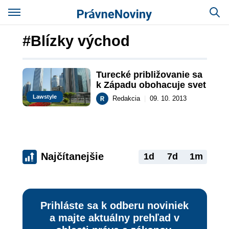
#Blízky východ
Turecké približovanie sa 
k Západu obohacuje svet
Lawstyle
Redakcia
|
09. 10. 2013
Najčítanejšie
1d
7d
1m
Prihláste sa k odberu noviniek
a majte aktuálny prehľad v