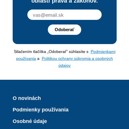
oblasti práva a zákonov.
Odoberať
Stlačením tlačítka „Odoberať“ súhlasíte s
Podmienkami
používania
a
Politikou ochrany súkromia a osobných
údajov
O novinách
Podmienky používania
Osobné údaje