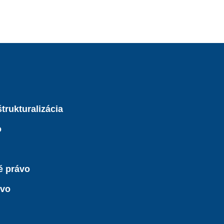
trukturalizácia
o
é právo
ávo