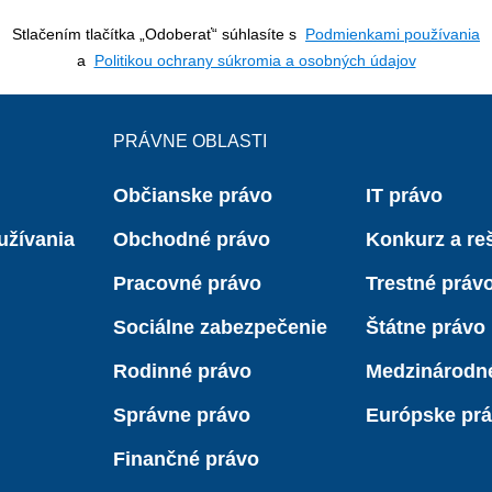
Stlačením tlačítka „Odoberať“ súhlasíte s
Podmienkami používania
a
Politikou ochrany súkromia a osobných údajov
PRÁVNE OBLASTI
Občianske právo
IT právo
užívania
Obchodné právo
Konkurz a reš
Pracovné právo
Trestné práv
Sociálne zabezpečenie
Štátne právo
Rodinné právo
Medzinárodn
Správne právo
Európske pr
Finančné právo