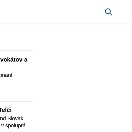
vokátov a 
naní 
elči
nd Slovak 
v spolupráci 