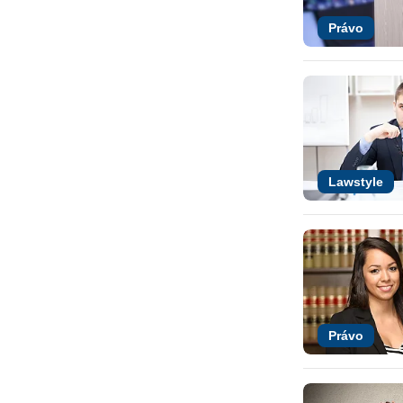
Právo
Lawstyle
Právo