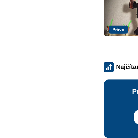
Právo
Najčíta
P