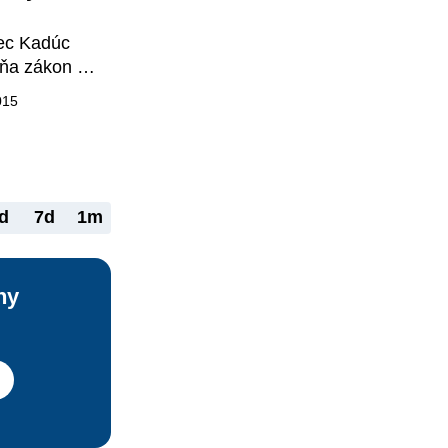
ec Kadúc 
ňa zákon 
podnikaní. 
015
d
7d
1m
ny