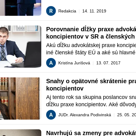
so Slovenskou advokátskou komorou 
Seminár o americkom práve pre mlad
Redakcia
|
14. 11. 2019
advokátov a advokátskych koncipient
a zo Slovenska 1. - 6. decembra 2019
Porovnanie dĺžky praxe advoká
Miesto konania:TELČ, Česká republi
koncipientov v SR a členských
Akú dĺžku advokátskej praxe koncipie
iné členské štáty EÚ a aké sú hlavné
pre jej zmenu?
Kristína Jurišová
|
13. 07. 2017
Snahy o opätovné skrátenie pra
koncipientov
Aj tento rok sa skupina poslancov snaž
dĺžku praxe koncipientov. Aké dôvody
v návrhu zákona tentokrát?
JUDr. Alexandra Podivinská
|
25. 05. 2
Navrhujú sa zmeny pre advokát