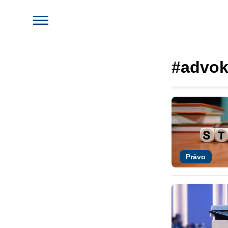
#advok
Právo