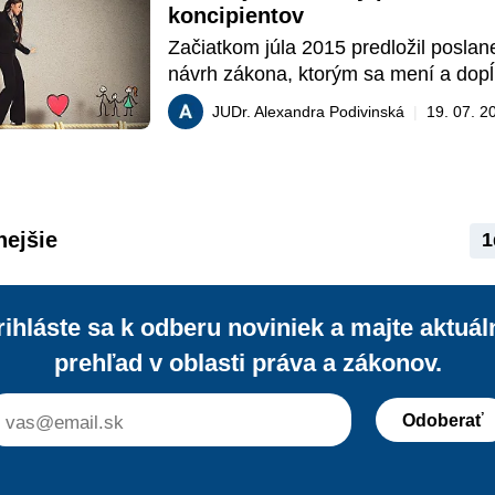
koncipientov
Začiatkom júla 2015 predložil poslan
návrh zákona, ktorým sa mení a dopĺ
o advokácii a zákon o živnostenskom 
JUDr. Alexandra Podivinská
|
19. 07. 2
Prečítajte si, čo poslanec navrhuje.
nejšie
1
rihláste sa k odberu noviniek a majte aktuál
prehľad v oblasti práva a zákonov.
Odoberať