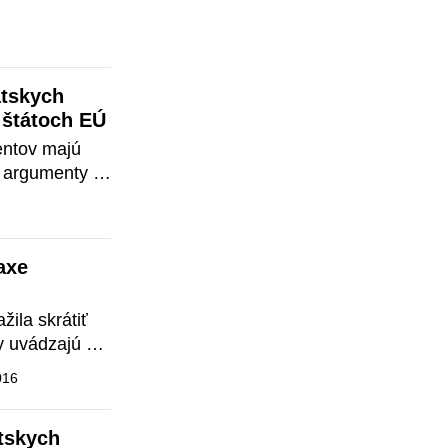
organizujú 
ých 
ov z Čiech 
.

tskych 
ka
 štátoch EÚ
ntov majú 
 argumenty 
xe 
ila skrátiť 
 uvádzajú 
016
skych 