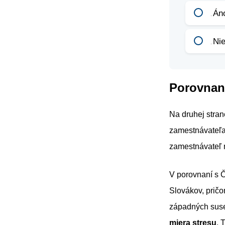
Án
Ni
Porovnan
Na druhej stran
zamestnávateľa,
zamestnávateľ n
V porovnaní s 
Slovákov, pričo
západných suse
miera stresu
. 