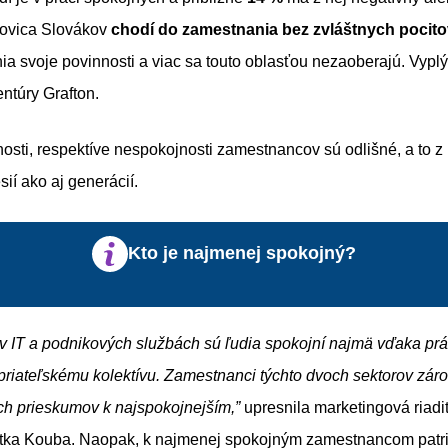
lovica Slovákov
chodí do zamestnania bez zvláštnych pocito
lnia svoje povinnosti a viac sa touto oblasťou nezaoberajú. Vypl
ntúry Grafton.
sti, respektíve nespokojnosti zamestnancov sú odlišné, a to z
sií ako aj generácií.
Kto je najmenej spokojný?
 v IT a podnikových službách sú ľudia spokojní najmä vďaka prác
 priateľskému kolektívu. Zamestnanci týchto dvoch sektorov záro
ch prieskumov k najspokojnejším,”
upresnila marketingová riadi
itka Kouba. Naopak, k najmenej spokojným zamestnancom patri