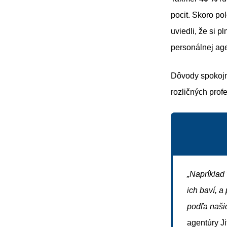
pocit. Skoro po
uviedli, že si p
personálnej age
Dôvody spokojno
rozličných profe
„Napríklad
ich baví, a
podľa naši
agentúry J