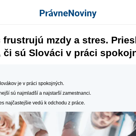
 frustrujú mzdy a stres. Prie
, či sú Slováci v práci spokoj
ovákov je v práci spokojných.
ejší sú najmladší a najstarší zamestnanci.
es najčastejšie vedú k odchodu z práce.