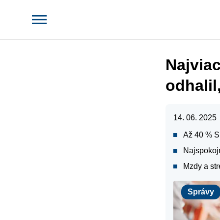
Najviac
odhalil
14. 06. 2025
Až 40 % Sl
Najspokojn
Mzdy a str
Správy
Správy