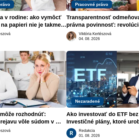
právo
Pracovné právo
a v rodine: ako vymôcť 
Transparentnosť odmeňova
na papieri nie je takmer 
právna povinnosť: revolúci
slovenskom trhu práce
tészová
Viktória Kertészová
04. 08. 2026
Nezaradené
môže rozhodnúť: 
Ako investovať do ETF bez s
rejavu vôle súdom v 
Investičné plány, ktoré urob
aťa
za vás
tészová
Redakcia
01. 08. 2026