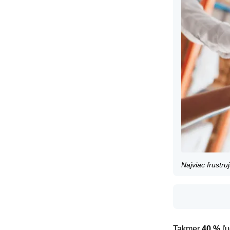
Najviac frustru
Takmer
40 %
ľu