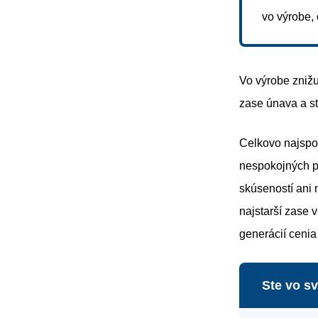
vo výrobe,
Vo výrobe zniž
zase únava a st
Celkovo najspo
nespokojných p
skúseností ani 
najstarší zase v
generácií cenia 
Ste vo s