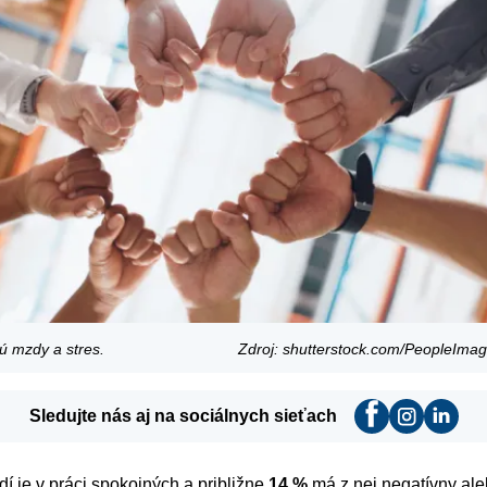
jú mzdy a stres.
Zdroj: shutterstock.com/PeopleImag
Sledujte nás aj na sociálnych sieťach
dí je v práci spokojných a približne
14 %
má z nej negatívny ale