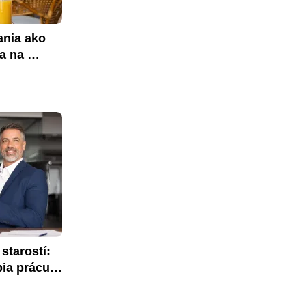
nia ako 
a na 
tarostí: 
ia prácu 