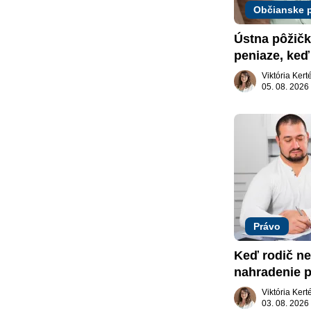
Občianske 
Ústna pôžičk
peniaze, keď 
nič
Viktória Ker
05. 08. 2026
Právo
Keď rodič ne
nahradenie p
záujme dieť
Viktória Ker
03. 08. 2026