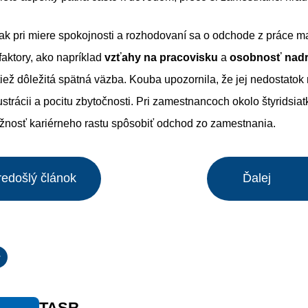
k pri miere spokojnosti a rozhodovaní sa o odchode z práce 
faktory, ako napríklad
vzťahy na pracovisku
a
osobnosť nad
e tiež dôležitá spätná väzba. Kouba upozornila, že jej nedostatok
rustrácii a pocitu zbytočnosti. Pri zamestnancoch okolo štyridsia
osť kariérneho rastu spôsobiť odchod zo zamestnania.
redošlý článok
Ďalej
y
TASR