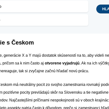
o
e
ie s Českom
e, generácie X a Y majú dostatok skúseností na to, aby videli n
 pričom sa k nim často aj
otvorene vyjadrujú
. Ak na ich výčitk
ereaguje, tak si zvyčajne začnú hľadať novú prácu.
Českom má neutrálny pocit zo svojho zamestnania rovnaký podi
m pozitívne pocity prevládajú skôr na Slovensku a tie negatívne
dov. Najčastejšími príčinami nespokojnosti sú v oboch krajiná
Tieto aspekty patria často k dôvodom, prečo si zamestnanci hľa