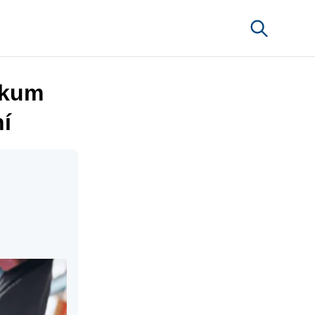
skum
ní