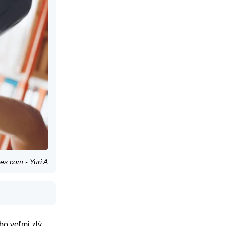
es.com - Yuri A
bo veľmi zlý