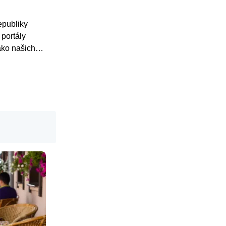
epubliky
 portály
ako našich