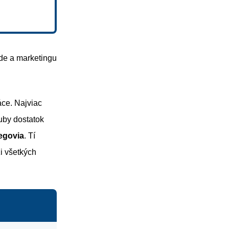
de a marketingu
áce. Najviac
uby dostatok
legovia
. Tí
zi všetkých