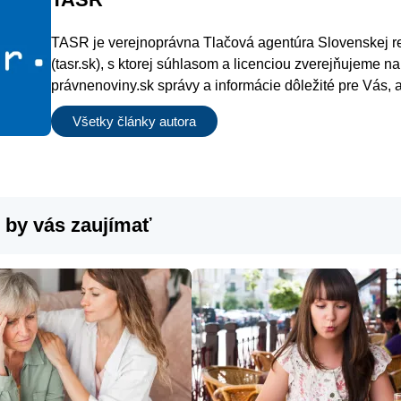
TASR je verejnoprávna Tlačová agentúra Slovenskej r
(tasr.sk), s ktorej súhlasom a licenciou zverejňujeme na
právnenoviny.sk správy a informácie dôležité pre Vás, 
verných čitateľov.
Všetky články autora
 by vás zaujímať