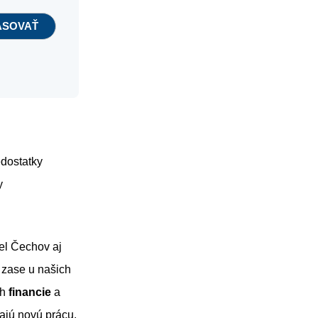
edostatky
y
el Čechov aj
 zase u našich
ch
financie
a
dajú novú prácu.