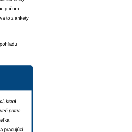
v
, pričom
ýva to z ankety
 pohľadu
i, ktorá
veň patria
teľka
a pracujúci