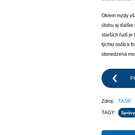
Okrem mzdy vša
úlohu aj ďalšie 
starších ľudí j
týchto osôb k f
obmedzená možn
P
Zdroj:
TASR
TAGY:
Správ