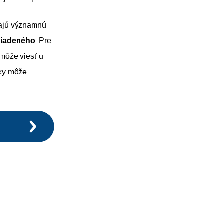
majú významnú
riadeného
. Pre
 môže viesť u
tky môže