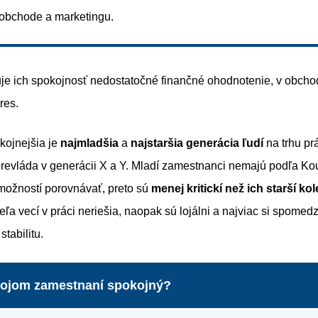
 obchode a marketingu.
uje ich spokojnosť nedostatočné finančné ohodnotenie, v obcho
res.
kojnejšia je
najmladšia
a
najstaršia generácia ľudí
na trhu pr
revláda v generácii X a Y. Mladí zamestnanci nemajú podľa Ko
možností porovnávať, preto sú
menej kritickí než ich starší ko
eľa vecí v práci neriešia, naopak sú lojálni a najviac si spomed
stabilitu.
vojom zamestnaní spokojný?