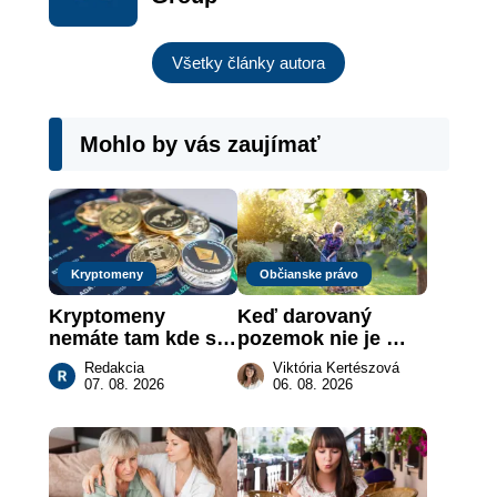
Všetky články autora
Mohlo by vás zaujímať
Kryptomeny
Občianske právo
Kryptomeny 
Keď darovaný 
nemáte tam kde si 
pozemok nie je 
myslíte: Viete, kde 
„hotová vec“: kedy 
Redakcia
Viktória Kertészová
sa naozaj 
môže darca žiadať 
07. 08. 2026
06. 08. 2026
nachádzajú?
dar späť