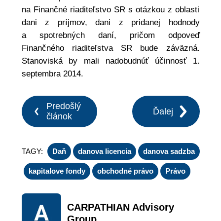
na Finančné riaditeľstvo SR s otázkou z oblasti
dani z príjmov, dani z pridanej hodnody
a spotrebných daní, pričom odpoveď
Finančného riaditeľstva SR bude záväzná.
Stanoviská by mali nadobudnúť účinnosť 1.
septembra 2014.
Predošlý
Ďalej
článok
TAGY:
Daň
danova licencia
danova sadzba
kapitalove fondy
obchodné právo
Právo
CARPATHIAN Advisory
Group