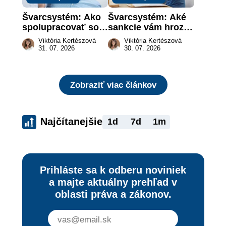
Švarcsystém: Ako 
Švarcsystém: Aké 
spolupracovať so 
sankcie vám hrozia 
živnostníkom 
a prečo nestačí 
Viktória Kertészová
Viktória Kertészová
legálne a bez 
zaplatiť pokutu?
31. 07. 2026
30. 07. 2026
rizika?
Zobraziť viac článkov
Najčítanejšie
1d
7d
1m
Prihláste sa k odberu noviniek
a majte aktuálny prehľad v
oblasti práva a zákonov.