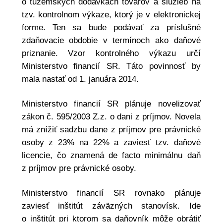
o tuzemských dodávkach tovarov a služieb na
tzv. kontrolnom výkaze, ktorý je v elektronickej
forme. Ten sa bude podávať za príslušné
zdaňovacie obdobie v termínoch ako daňové
priznanie. Vzor kontrolného výkazu určí
Ministerstvo financií SR. Táto povinnosť by
mala nastať od 1. januára 2014.
Ministerstvo financií SR plánuje novelizovať
zákon č. 595/2003 Z.z. o dani z príjmov. Novela
má znížiť sadzbu dane z príjmov pre právnické
osoby z 23% na 22% a zaviesť tzv. daňové
licencie, čo znamená de facto minimálnu daň
z príjmov pre právnické osoby.
Ministerstvo financií SR rovnako plánuje
zaviesť inštitút záväzných stanovísk. Ide
o inštitút pri ktorom sa daňovník môže obrátiť