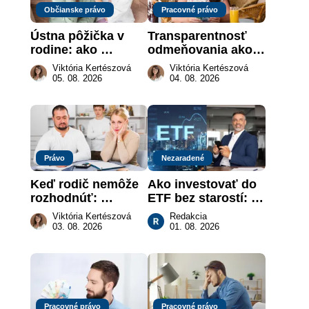
Občianske právo
Pracovné právo
Ústna pôžička v 
Transparentnosť 
rodine: ako 
odmeňovania ako 
vymôcť peniaze, 
právna povinnosť: 
Viktória Kertészová
Viktória Kertészová
keď na papieri nie 
revolúcia na 
05. 08. 2026
04. 08. 2026
je takmer nič
slovenskom trhu 
práce
Právo
Nezaradené
Keď rodič nemôže 
Ako investovať do 
rozhodnúť: 
ETF bez starostí: 
nahradenie prejavu 
Investičné plány, 
Viktória Kertészová
Redakcia
vôle súdom v 
ktoré urobia prácu 
03. 08. 2026
01. 08. 2026
záujme dieťaťa
za vás
Pracovné právo
Pracovné právo