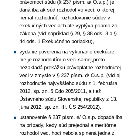
právomoci súdu (§ 237 písm. a/ O.s.p.) je
daná iba ak súd rozhodol vo veci, o ktorej
nemal rozhodnúť; rozhodovanie súdov v
exekučných veciach ale vyplýva priamo zo
zákona (viď napríklad § 29, § 38 ods. 3 a §
44 ods. 1 Exekučného poriadku),
vydanie poverenia na vykonanie exekúcie,
nie je rozhodnutím o veci samej,preto
nezakladá prekážku právoplatne rozhodnutej
veci v zmysle v § 237 písm. d/ O.s.p. (viď aj
rozhodnutie najvyššieho súdu z 1. februára
2012, sp. zn. 5 Cdo 205/2011, a tiež
Ústavného súdu Slovenskej republiky z 13.
júna 2012, sp. zn. III. ÚS 254/2012),
ustanovenie § 237 písm. e/ O.s.p. dopadá iba
na prípady, kedy súd prejednal a meritórne
rozhodol vec, hoci nebola splnená jedna z