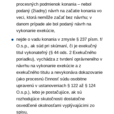
procesných podmienok konania – nebol
podaný (žiadny) návrh na začatie konania vo
veci, ktorá nemôže začať bez návrhu; v
danom prípade ale bol podaný návrh na
vykonanie exekúcie,
nejde o vadu konania v zmysle § 237 písm. f/
O.s.p., ak súd pri skúmaní, či je exekučný
titul vykonateľný (§ 44 ods. 2 Exekučného
poriadku), vychádza z tvrdení oprávneného v
návrhu na vykonanie exekúcie a z
exekučného titulu a nevykonáva dokazovanie
(ako procesnú činnosť súdu osobitne
upravenú v ustanoveniach § 122 až § 124
O.s.p.), lebo je postačujúce, ak sú
rozhodujúce skutočnosti dostatočne
osvedčené okolnosťami vyplývajúcimi zo
spisu,