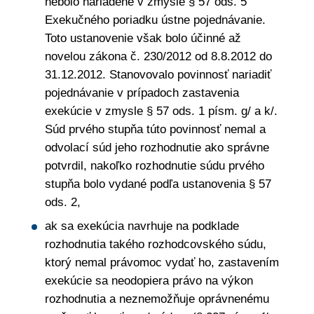
nebolo nariadené v zmysle § 57 ods. 5
Exekučného poriadku ústne pojednávanie.
Toto ustanovenie však bolo účinné až
novelou zákona č. 230/2012 od 8.8.2012 do
31.12.2012. Stanovovalo povinnosť nariadiť
pojednávanie v prípadoch zastavenia
exekúcie v zmysle § 57 ods. 1 písm. g/ a k/.
Súd prvého stupňa túto povinnosť nemal a
odvolací súd jeho rozhodnutie ako správne
potvrdil, nakoľko rozhodnutie súdu prvého
stupňa bolo vydané podľa ustanovenia § 57
ods. 2,
ak sa exekúcia navrhuje na podklade
rozhodnutia takého rozhodcovského súdu,
ktorý nemal právomoc vydať ho, zastavením
exekúcie sa neodopiera právo na výkon
rozhodnutia a neznemožňuje oprávnenému