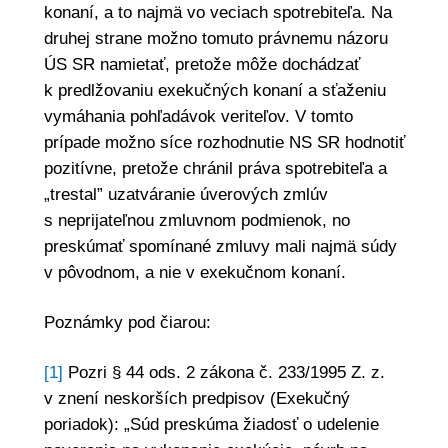
konaní, a to najmä vo veciach spotrebiteľa. Na
druhej strane možno tomuto právnemu názoru
ÚS SR namietať, pretože môže dochádzať
k predlžovaniu exekučných konaní a sťaženiu
vymáhania pohľadávok veriteľov. V tomto
prípade možno síce rozhodnutie NS SR hodnotiť
pozitívne, pretože chránil práva spotrebiteľa a
„trestal” uzatváranie úverových zmlúv
s neprijateľnou zmluvnom podmienok, no
preskúmať spomínané zmluvy mali najmä súdy
v pôvodnom, a nie v exekučnom konaní.
Poznámky pod čiarou:
[1]
Pozri § 44 ods. 2 zákona č. 233/1995 Z. z.
v znení neskorších predpisov (Exekučný
poriadok): „Súd preskúma žiadosť o udelenie