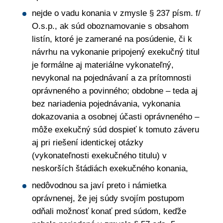
nejde o vadu konania v zmysle § 237 písm. f/
O.s.p., ak súd oboznamovanie s obsahom
listín, ktoré je zamerané na posúdenie, či k
návrhu na vykonanie pripojený exekučný titul
je formálne aj materiálne vykonateľný,
nevykonal na pojednávaní a za prítomnosti
oprávneného a povinného; obdobne – teda aj
bez nariadenia pojednávania, vykonania
dokazovania a osobnej účasti oprávneného –
môže exekučný súd dospieť k tomuto záveru
aj pri riešení identickej otázky
(vykonateľnosti exekučného titulu) v
neskorších štádiách exekučného konania,
nedôvodnou sa javí preto i námietka
oprávnenej, že jej súdy svojím postupom
odňali možnosť konať pred súdom, keďže