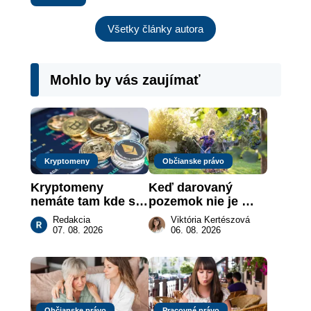
Všetky články autora
Mohlo by vás zaujímať
Kryptomeny
Občianske právo
Kryptomeny 
Keď darovaný 
nemáte tam kde si 
pozemok nie je 
myslíte: Viete, kde 
„hotová vec“: kedy 
Redakcia
Viktória Kertészová
sa naozaj 
môže darca žiadať 
07. 08. 2026
06. 08. 2026
nachádzajú?
dar späť
Občianske právo
Pracovné právo