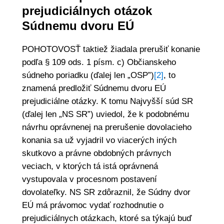
prejudiciálnych otázok
Súdnemu dvoru EÚ
POHOTOVOSŤ taktiež žiadala prerušiť konanie
podľa § 109 ods. 1 písm. c) Občianskeho
súdneho poriadku (ďalej len „OSP”)
[2]
, to
znamená predložiť Súdnemu dvoru EÚ
prejudiciálne otázky. K tomu Najvyšší súd SR
(ďalej len „NS SR”) uviedol, že k podobnému
návrhu oprávnenej na prerušenie dovolacieho
konania sa už vyjadril vo viacerých iných
skutkovo a právne obdobných právnych
veciach, v ktorých tá istá oprávnená
vystupovala v procesnom postavení
dovolateľky. NS SR zdôraznil, že Súdny dvor
EÚ má právomoc vydať rozhodnutie o
prejudiciálnych otázkach, ktoré sa týkajú buď