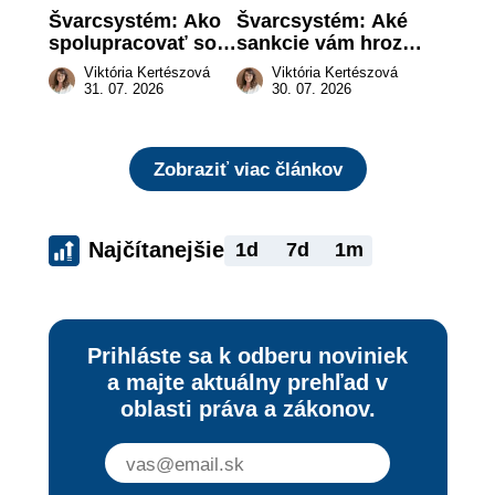
Švarcsystém: Ako 
Švarcsystém: Aké 
spolupracovať so 
sankcie vám hrozia 
živnostníkom 
a prečo nestačí 
Viktória Kertészová
Viktória Kertészová
legálne a bez 
zaplatiť pokutu?
31. 07. 2026
30. 07. 2026
rizika?
Zobraziť viac článkov
Najčítanejšie
1d
7d
1m
Prihláste sa k odberu noviniek
a majte aktuálny prehľad v
oblasti práva a zákonov.