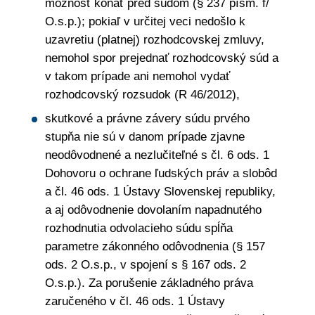
možnosť konať pred súdom (§ 237 písm. f/
O.s.p.); pokiaľ v určitej veci nedošlo k
uzavretiu (platnej) rozhodcovskej zmluvy,
nemohol spor prejednať rozhodcovský súd a
v takom prípade ani nemohol vydať
rozhodcovský rozsudok (R 46/2012),
skutkové a právne závery súdu prvého
stupňa nie sú v danom prípade zjavne
neodôvodnené a nezlučiteľné s čl. 6 ods. 1
Dohovoru o ochrane ľudských práv a slobôd
a čl. 46 ods. 1 Ústavy Slovenskej republiky,
a aj odôvodnenie dovolaním napadnutého
rozhodnutia odvolacieho súdu spĺňa
parametre zákonného odôvodnenia (§ 157
ods. 2 O.s.p., v spojení s § 167 ods. 2
O.s.p.). Za porušenie základného práva
zaručeného v čl. 46 ods. 1 Ústavy