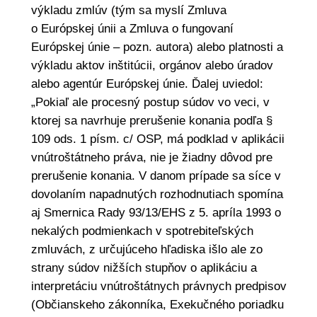
výkladu zmlúv (tým sa myslí Zmluva
o Európskej únii a Zmluva o fungovaní
Európskej únie – pozn. autora) alebo platnosti a
výkladu aktov inštitúcii, orgánov alebo úradov
alebo agentúr Európskej únie. Ďalej uviedol:
„Pokiaľ ale procesný postup súdov vo veci, v
ktorej sa navrhuje prerušenie konania podľa §
109 ods. 1 písm. c/ OSP, má podklad v aplikácii
vnútroštátneho práva, nie je žiadny dôvod pre
prerušenie konania. V danom prípade sa síce v
dovolaním napadnutých rozhodnutiach spomína
aj Smernica Rady 93/13/EHS z 5. apríla 1993 o
nekalých podmienkach v spotrebiteľských
zmluvách, z určujúceho hľadiska išlo ale zo
strany súdov nižších stupňov o aplikáciu a
interpretáciu vnútroštátnych právnych predpisov
(Občianskeho zákonníka, Exekučného poriadku