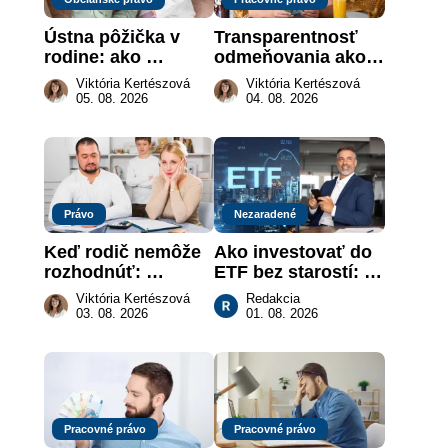
Ústna pôžička v 
Transparentnosť 
rodine: ako 
odmeňovania ako 
vymôcť peniaze, 
právna povinnosť: 
Viktória Kertészová
Viktória Kertészová
keď na papieri nie 
revolúcia na 
05. 08. 2026
04. 08. 2026
je takmer nič
slovenskom trhu 
práce
Právo
Nezaradené
Keď rodič nemôže 
Ako investovať do 
rozhodnúť: 
ETF bez starostí: 
nahradenie prejavu 
Investičné plány, 
Viktória Kertészová
Redakcia
vôle súdom v 
ktoré urobia prácu 
03. 08. 2026
01. 08. 2026
záujme dieťaťa
za vás
Pracovné právo
Pracovné právo