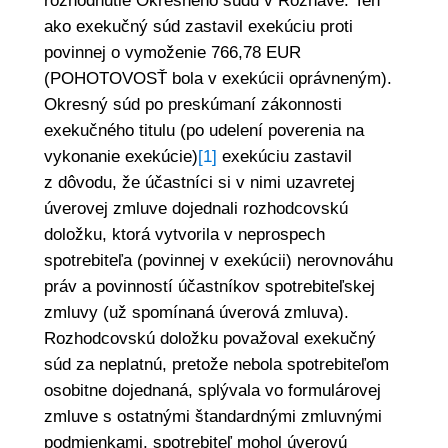
rozhodnutie Okresného súdu v Rožňave. Ten
ako exekučný súd zastavil exekúciu proti
povinnej o vymoženie 766,78 EUR
(POHOTOVOSŤ bola v exekúcii oprávneným).
Okresný súd po preskúmaní zákonnosti
exekučného titulu (po udelení poverenia na
vykonanie exekúcie)
[1]
exekúciu zastavil
z dôvodu, že účastníci si v nimi uzavretej
úverovej zmluve dojednali rozhodcovskú
doložku, ktorá vytvorila v neprospech
spotrebiteľa (povinnej v exekúcii) nerovnováhu
práv a povinností účastníkov spotrebiteľskej
zmluvy (už spomínaná úverová zmluva).
Rozhodcovskú doložku považoval exekučný
súd za neplatnú, pretože nebola spotrebiteľom
osobitne dojednaná, splývala vo formulárovej
zmluve s ostatnými štandardnými zmluvnými
podmienkami, spotrebiteľ mohol úverovú