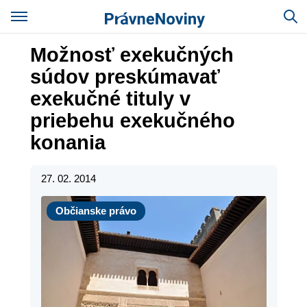
Možnosť exekučných
súdov preskúmavať
exekučné tituly v
priebehu exekučného
konania
27. 02. 2014
Občianske právo
Občianske právo