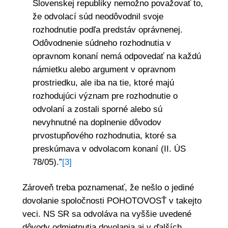
Slovenskej republiky nemožno považovať to,
že odvolací súd neodôvodnil svoje
rozhodnutie podľa predstáv oprávnenej.
Odôvodnenie súdneho rozhodnutia v
opravnom konaní nemá odpovedať na každú
námietku alebo argument v opravnom
prostriedku, ale iba na tie, ktoré majú
rozhodujúci význam pre rozhodnutie o
odvolaní a zostali sporné alebo sú
nevyhnutné na doplnenie dôvodov
prvostupňového rozhodnutia, ktoré sa
preskúmava v odvolacom konaní (II. ÚS
78/05).”
[3]
Zároveň treba poznamenať, že nešlo o jediné
dovolanie spoločnosti POHOTOVOSŤ v takejto
veci. NS SR sa odvoláva na vyššie uvedené
dôvody odmietnutia dovolania aj v ďalších