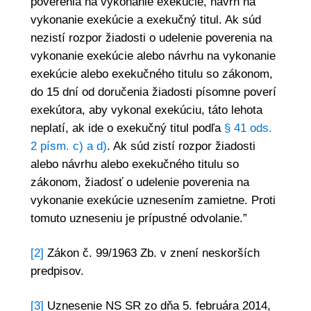
poverenia na vykonanie exekúcie, návrh na
vykonanie exekúcie a exekučný titul. Ak súd
nezistí rozpor žiadosti o udelenie poverenia na
vykonanie exekúcie alebo návrhu na vykonanie
exekúcie alebo exekučného titulu so zákonom,
do 15 dní od doručenia žiadosti písomne poverí
exekútora, aby vykonal exekúciu, táto lehota
neplatí, ak ide o exekučný titul podľa
§ 41 ods.
2 písm. c) a d)
. Ak súd zistí rozpor žiadosti
alebo návrhu alebo exekučného titulu so
zákonom, žiadosť o udelenie poverenia na
vykonanie exekúcie uznesením zamietne. Proti
tomuto uzneseniu je prípustné odvolanie.”
[2]
Zákon č. 99/1963 Zb. v znení neskorších
predpisov.
[3]
Uznesenie NS SR zo dňa 5. februára 2014,