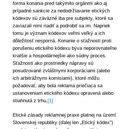
forma konania pred takýmito orgánmi ako aj
prípadné sankcie za nedodržiavanie etických
kódexov sú záväzné iba pre subjekty, ktoré sa
zaviazali nimi riadiť a podrobiť sa im. Napriek
tomu je význam kódexov veľmi veľký a ich
dôležitosť nesporná. Konanie o sťažnosti proti
porušeniu etického kódexu býva neporovnateľne
kratšie a hospodárnejšie ako súdny proces.
Sťažnosti ako prostriedky nápravy sú
posudzované zvláštnymi korporáciami (alebo
ich arbitrážnymi komisiami), ktoré môžu
požadovať, aby bola reklama priečiaca sa
ustanoveniam etického kódexu opravená alebo
stiahnutá z trhu.
[1]
Etické zásady reklamnej praxe platnej na území
Slovenskej republiky (ďalej len „Etický kódex”)