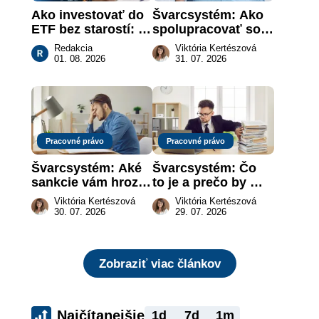
Ako investovať do 
Švarcsystém: Ako 
ETF bez starostí: 
spolupracovať so 
Investičné plány, 
živnostníkom 
Redakcia
Viktória Kertészová
ktoré urobia prácu 
legálne a bez 
01. 08. 2026
31. 07. 2026
za vás
rizika?
Pracovné právo
Pracovné právo
Švarcsystém: Aké 
Švarcsystém: Čo 
sankcie vám hrozia 
to je a prečo by 
a prečo nestačí 
vás to malo 
Viktória Kertészová
Viktória Kertészová
zaplatiť pokutu?
zaujímať
30. 07. 2026
29. 07. 2026
Zobraziť viac článkov
Najčítanejšie
1d
7d
1m