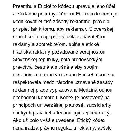
Preambula Etického kódexu upravuje jeho účel
a základné princípy: účelom Etického kódexu je
kodifikovať etické zásady reklamnej praxe a
prispieť tak k tomu, aby reklama v Slovenskej
republike čo najlepšie slúžila zadávateľom
reklamy a spotrebiteľom, spĺňala etické
hľadiská reklamy požadované verejnosťou
Slovenskej republiky, bola predovšetkým
pravdivá, čestná a slušná a aby svojím
obsahom a formou v rozsahu Etického kódexu
rešpektovala medzinárodne uznávané zásady
reklamnej praxe vypracované Medzinárodnou
obchodnou komorou. Kódex je postavený na
princípoch univerzálnej platnosti, subsidiarity
etických pravidiel a technologickej neutrality.
Ako už bolo vyššie uvedené, Etický kódex
nenahrádza právnu reguláciu reklamy, avšak