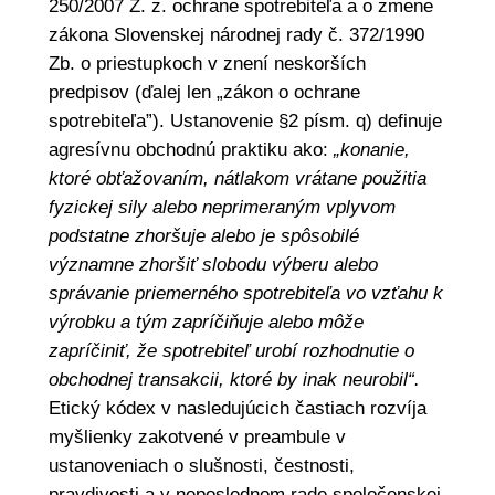
250/2007 Z. z. ochrane spotrebiteľa a o zmene
zákona Slovenskej národnej rady č. 372/1990
Zb. o priestupkoch v znení neskorších
predpisov (ďalej len „zákon o ochrane
spotrebiteľa”). Ustanovenie §2 písm. q) definuje
agresívnu obchodnú praktiku ako:
„konanie,
ktoré obťažovaním, nátlakom vrátane použitia
fyzickej sily alebo neprimeraným vplyvom
podstatne zhoršuje alebo je spôsobilé
významne zhoršiť slobodu výberu alebo
správanie priemerného spotrebiteľa vo vzťahu k
výrobku a tým zapríčiňuje alebo môže
zapríčiniť, že spotrebiteľ urobí rozhodnutie o
obchodnej transakcii, ktoré by inak neurobil“.
Etický kódex v nasledujúcich častiach rozvíja
myšlienky zakotvené v preambule v
ustanoveniach o slušnosti, čestnosti,
pravdivosti a v neposlednom rade spoločenskej