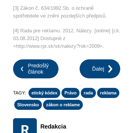
[3]
Zákon č. 634/1992 Sb. o ochraně
spotřebitele ve znění pozdejších předpisů.
[4]
Rada pre reklamu. 2012. Nálezy. [online] [cit.
03.08.2012] Dostupné z
<
http://www.rpr.sk/sk/nalezy?rok=2009
>
.
Predošlý
Ďalej
článok
TAGY:
etický kódex
Právo
rada
reklama
Slovensko
zákon o reklame
Redakcia