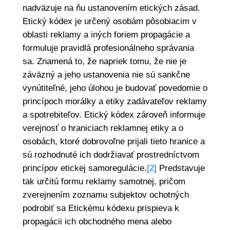
nadväzuje na ňu ustanovením etických zásad.
Etický kódex je určený osobám pôsobiacim v
oblasti reklamy a iných foriem propagácie a
formuluje pravidlá profesionálneho správania
sa. Znamená to, že napriek tomu, že nie je
záväzný a jeho ustanovenia nie sú sankčne
vynútiteľné, jeho úlohou je budovať povedomie o
princípoch morálky a etiky zadávateľov reklamy
a spotrebiteľov. Etický kódex zároveň informuje
verejnosť o hraniciach reklamnej etiky a o
osobách, ktoré dobrovoľne prijali tieto hranice a
sú rozhodnuté ich dodržiavať prostredníctvom
princípov etickej samoregulácie.
[2]
Predstavuje
tak určitú formu reklamy samotnej, pričom
zverejnením zoznamu subjektov ochotných
podrobiť sa Etickému kódexu prispieva k
propagácii ich obchodného mena alebo