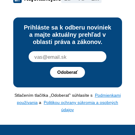
Prihláste sa k odberu noviniek
a majte aktuálny prehľad v
oblasti práva a zákonov.
Odoberať
Stlačením tlačítka „Odoberať“ súhlasíte s
Podmienkami
používania
a
Politikou ochrany súkromia a osobných
údajov