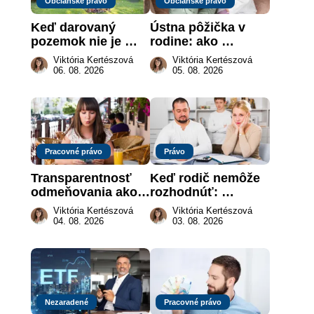
Občianske právo
Občianske právo
Keď darovaný 
Ústna pôžička v 
pozemok nie je 
rodine: ako 
„hotová vec“: kedy 
vymôcť peniaze, 
Viktória Kertészová
Viktória Kertészová
môže darca žiadať 
keď na papieri nie 
06. 08. 2026
05. 08. 2026
dar späť
je takmer nič
Pracovné právo
Právo
Transparentnosť 
Keď rodič nemôže 
odmeňovania ako 
rozhodnúť: 
právna povinnosť: 
nahradenie prejavu 
Viktória Kertészová
Viktória Kertészová
revolúcia na 
vôle súdom v 
04. 08. 2026
03. 08. 2026
slovenskom trhu 
záujme dieťaťa
práce
Nezaradené
Pracovné právo