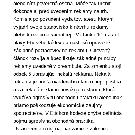
alebo ním poverená osoba. Môže tak urobiť
dokonca aj pred uvedením reklamy na trh.
Komisia po posúdení vydá tzv. atest, ktorým
vyjadrí svoje stanovisko k návrhu reklamy
alebo k reklame samotnej. V článku 10. časti I.
hlavy Etického kódexu a nasl. sú upravené
základné požiadavky na reklamu. Citovaný
článok rozvíja a špecifikuje základné princípy
reklamy uvedené v preambule. Za zmienku stojí
odsek 5 upravujúci nekalú reklamu. Nekalá
reklama je podľa uvedeného článku neprípustná
a za nekalú reklamu považuje reklamu, ktorá
využíva agresívnu obchodnú praktiku alebo inak
priamo poškodzuje ekonomické záujmy
spotrebiteľov. V Etickom kódexe chýba definícia
pojmu agresívna obchodná praktika.
Ustanovenie o nej nachádzame v zákone č.