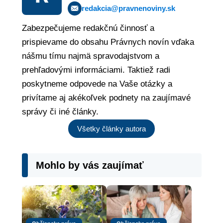
redakcia@pravnenoviny.sk
Zabezpečujeme redakčnú činnosť a
prispievame do obsahu Právnych novín vďaka
nášmu tímu najmä spravodajstvom a
prehľadovými informáciami. Taktiež radi
poskytneme odpovede na Vaše otázky a
privítame aj akékoľvek podnety na zaujímavé
správy či iné články.
Všetky články autora
Mohlo by vás zaujímať