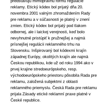
predstavujú mimoprávnu formu regulácie
reklamy. Etický kódex bol prijatý dňa 20.
novembra 2001 valným zhromaždením Rady
pre reklamu a v súčasnosti je platný v znení
zmien. Etický kódex bol prijatý pod tlakom
odbornej, ale i laickej verejnosti, keď bolo
nevyhnutné pristúpiť k pružnejšej a najmä
prísnejšej regulácii reklamného trhu na
Slovensku. Inšpirovaný bol kódexmi krajín
západnej Európy, okolitých krajín ale najmä
Českou republikou, kde už od roku 1994 ako v
prvej krajine stredoeurópskeho, resp.
východoeurópskeho priestoru pôsobila Rada pre
reklamu, založená subjektmi z oblasti
reklamného priemyslu. Česká Rada pre reklamu
prijala Zásady etické reklamní praxe platné v
České republice.