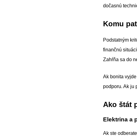
dočasnú techni
Komu pat
Podstatným krit
finančnú situác
Zahŕňa sa do ne
Ak bonita vyjde
podporu. Ak ju 
Ako štát 
Elektrina a 
Ak ste odberate