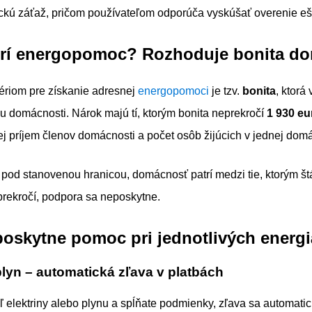
ckú záťaž, pričom používateľom odporúča vyskúšať overenie ešt
rí energopomoc? Rozhoduje bonita do
ériom pre získanie adresnej
energopomoci
je tzv.
bonita
, ktorá
iu domácnosti. Nárok majú tí, ktorým bonita neprekročí
1 930 e
j príjem členov domácnosti a počet osôb žijúcich v jednej domá
 pod stanovenou hranicou, domácnosť patrí medzi tie, ktorým št
prekročí, podpora sa neposkytne.
poskytne pomoc pri jednotlivých energ
plyn – automatická zľava v platbách
ľ elektriny alebo plynu a spĺňate podmienky, zľava sa automati