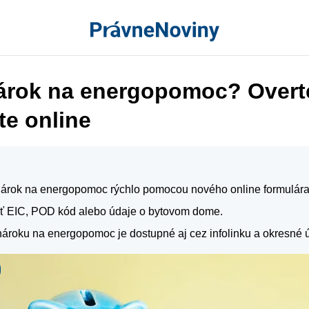
árok na energopomoc? Overte
te online
 nárok na energopomoc rýchlo pomocou nového online formulára
ať EIC, POD kód alebo údaje o bytovom dome.
ároku na energopomoc je dostupné aj cez infolinku a okresné 