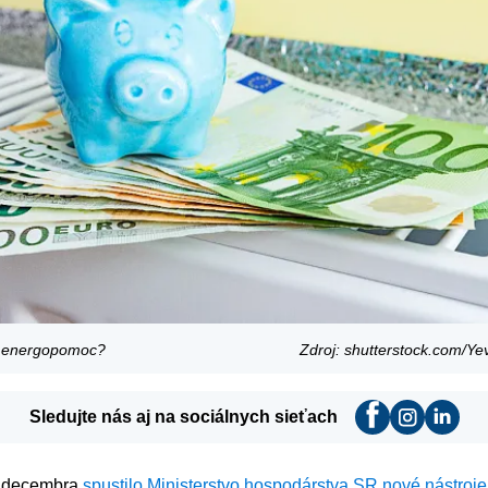
a energopomoc?
Zdroj: shutterstock.com/Y
Sledujte nás aj na sociálnych sieťach
. decembra
spustilo Ministerstvo hospodárstva SR nové nástroje