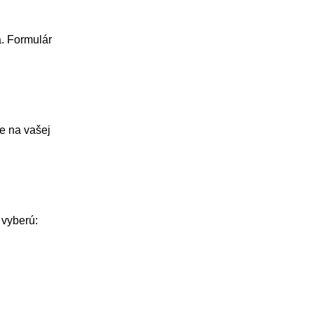
a. Formulár
te na vašej
 vyberú: