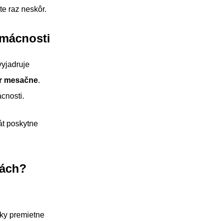
e raz neskôr.
mácnosti
 vyjadruje
ur mesačne
.
cnosti.
át poskytne
iách?
cky premietne