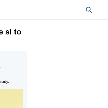
 si to
.
úrady.