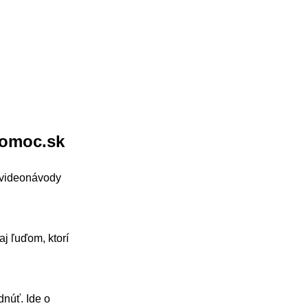
pomoc.sk
 videonávody
j ľuďom, ktorí
dnúť. Ide o