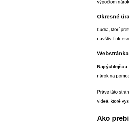
výpočtom nároku
Okresné úr
Ľudia, ktorí pr
navštíviť okre
Webstránka
Najrýchlejšo
nárok na pomoc p
Práve táto strá
videá, ktoré vy
Ako prebi