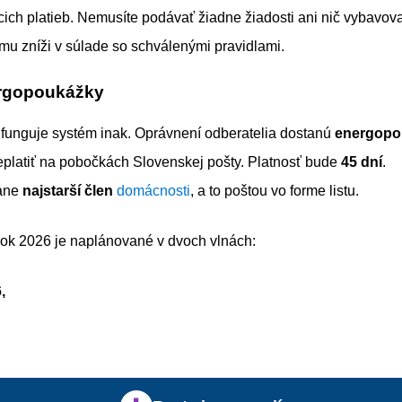
ich platieb. Nemusíte podávať žiadne žiadosti ani nič vybavov
u zníži v súlade so schválenými pravidlami.
ergopoukážky
 funguje systém inak. Oprávnení odberatelia dostanú
energopo
platiť na pobočkách Slovenskej pošty. Platnosť bude
45 dní
.
ane
najstarší člen
domácnosti
, a to poštou vo forme listu.
rok 2026 je naplánované v dvoch vlnách:
,