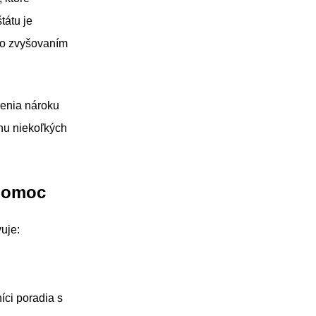
tátu je
 so zvyšovaním
erenia nároku
ehu niekoľkých
opomoc
vuje:
íci poradia s