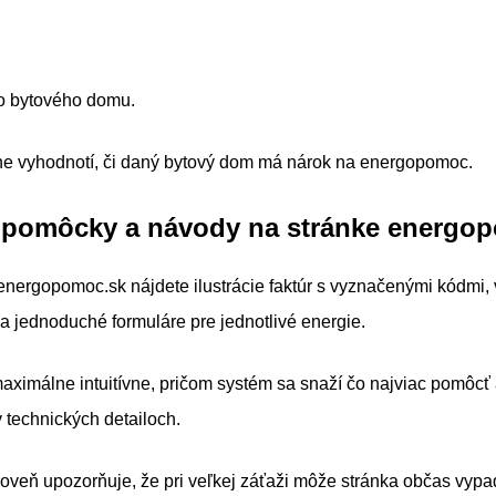
lo bytového domu.
e vyhodnotí, či daný bytový dom má nárok na energopomoc.
é pomôcky a návody na stránke energo
ergopomoc.sk nájdete ilustrácie faktúr s vyznačenými kódmi,
a jednoduché formuláre pre jednotlivé energie.
aximálne intuitívne, pričom systém sa snaží čo najviac pomôcť a
v technických detailoch.
roveň upozorňuje, že pri veľkej záťaži môže stránka občas vypa