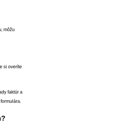
ov, môžu
e si overíte
ady faktúr a
 formulára.
h?