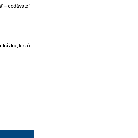
ať – dodávateľ
ukážku
, ktorú