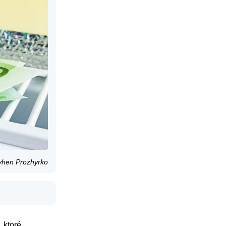
evhen Prozhyrko
, ktoré