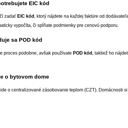
potrebujete EIC kód
ačí zadať
EIC kód
, ktorý nájdete na každej faktúre od dodávateľ
aticky vypočíta, či spĺňate podmienky pre cenovú podporu.
duje sa POD kód
uje proces podobne, avšak používate
POD kód
, taktiež ho nájde
aje o bytovom dome
 ide o centralizované zásobovanie teplom (CZT). Domácnosti si