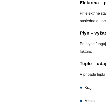
Elektrina – 
Pri elektrine st
následne autom
Plyn – vyža
Pri plyne fung
faktúre.
Teplo – úd
V prípade tepla
Kraj,
Mesto,