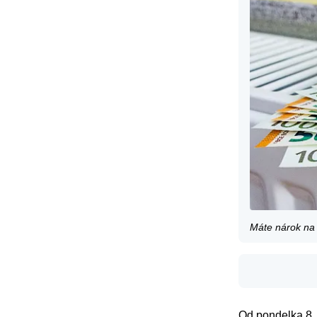
Máte nárok n
Od pondelka 8