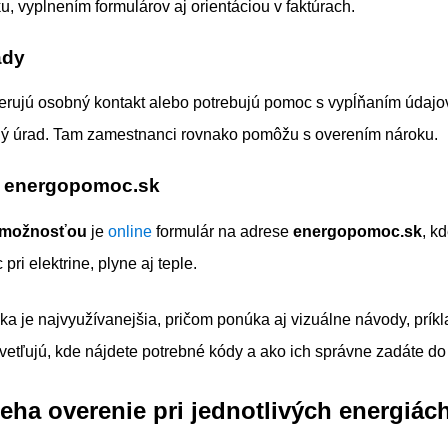
, vyplnením formulárov aj orientáciou v faktúrach.
ady
eferujú osobný kontakt alebo potrebujú pomoc s vypĺňaním údaj
sný úrad. Tam zamestnanci rovnako pomôžu s overením nároku.
 energopomoc.sk
u možnosťou
je
online
formulár na adrese
energopomoc.sk
, kd
ri elektrine, plyne aj teple.
nka je najvyužívanejšia, pričom ponúka aj vizuálne návody, príkl
svetľujú, kde nájdete potrebné kódy a ako ich správne zadáte do
eha overenie pri jednotlivých energiác