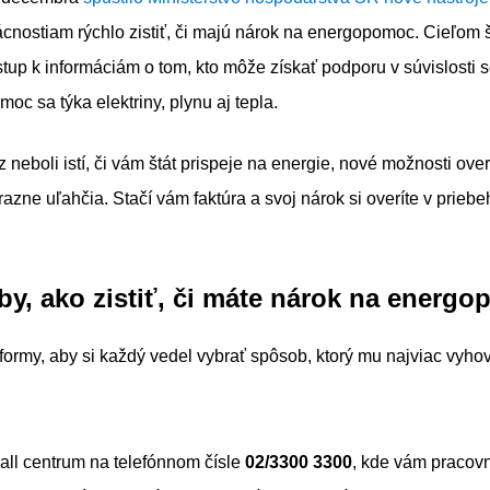
ostiam rýchlo zistiť, či majú nárok na energopomoc. Cieľom š
stup k informáciám o tom, kto môže získať podporu v súvislosti
moc sa týka elektriny, plynu aj tepla.
z neboli istí, či vám štát prispeje na energie, nové možnosti ov
razne uľahčia. Stačí vám faktúra a svoj nárok si overíte v prieb
by, ako zistiť, či máte nárok na energ
ri formy, aby si každý vedel vybrať spôsob, ktorý mu najviac vyho
 call centrum na telefónnom čísle
02/3300 3300
, kde vám pracovn