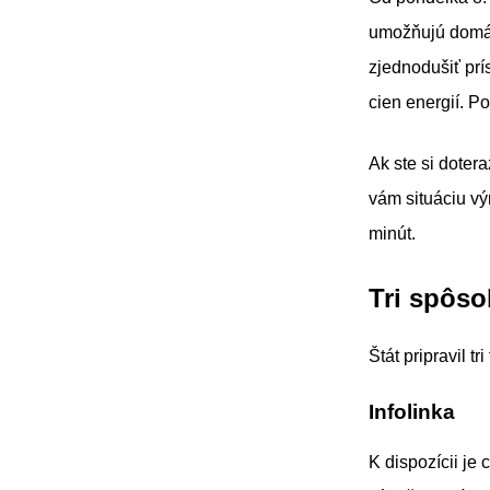
umožňujú domácn
zjednodušiť prí
cien energií. Po
Ak ste si dotera
vám situáciu vý
minút.
Tri spôso
Štát pripravil t
Infolinka
K dispozícii je