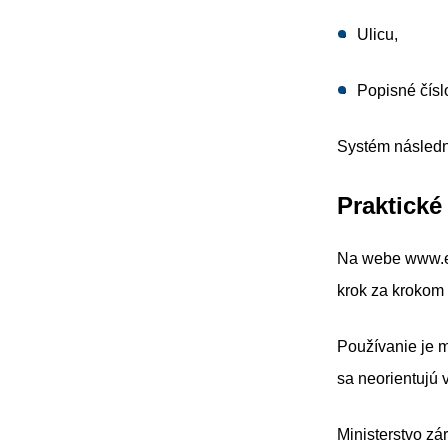
Ulicu,
Popisné čís
Systém následn
Praktick
Na webe www.en
krok za krokom 
Používanie je m
sa neorientujú 
Ministerstvo zá