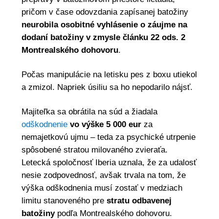
pričom v čase odovzdania zapísanej batožiny
neurobila osobitné vyhlásenie o záujme na
dodaní batožiny v zmysle článku 22 ods. 2
Montrealského dohovoru
.
Počas manipulácie na letisku pes z boxu utiekol
a zmizol. Napriek úsiliu sa ho nepodarilo nájsť.
Majiteľka sa obrátila na súd a žiadala
odškodnenie
vo výške 5 000 eur
za
nemajetkovú ujmu – teda za psychické utrpenie
spôsobené stratou milovaného zvieraťa.
Letecká spoločnosť Iberia uznala, že za udalosť
nesie zodpovednosť, avšak trvala na tom, že
výška odškodnenia musí zostať v medziach
limitu stanoveného pre
stratu odbavenej
batožiny
podľa Montrealského dohovoru.