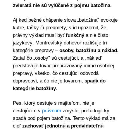
zvieratá nie sú vylúčené z pojmu batožina
.
Aj keď bežné chápanie slova „batožina” evokuje
kufre, tašky či predmety, súd upozornil, že
právny výklad musí byť
funkčný
a nie čisto
jazykový. Montrealský dohovor rozlišuje tri
kategórie prepravy –
osoby, batožinu a náklad
.
Zatiaľ čo „osoby” sú cestujúci, a „náklad”
predstavuje tovar prepravovaný mimo osobnej
prepravy, všetko, čo cestujúci odovzdá
dopravcovi, a čo nie je tovarom,
spadá do
kategórie batožiny
.
Pes, ktorý cestuje s majiteľom, nie je
cestujúcim v
právnom
zmysle, preto logicky
spadá pod pojem batožina. Tento výklad má za
cieľ
zachovať jednotnú a predvídateľnú