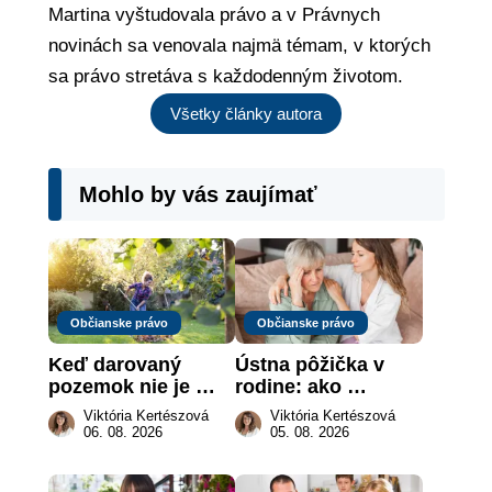
Martina vyštudovala právo a v Právnych
novinách sa venovala najmä témam, v ktorých
sa právo stretáva s každodenným životom.
Všetky články autora
Mohlo by vás zaujímať
Občianske právo
Občianske právo
Keď darovaný 
Ústna pôžička v 
pozemok nie je 
rodine: ako 
„hotová vec“: kedy 
vymôcť peniaze, 
Viktória Kertészová
Viktória Kertészová
môže darca žiadať 
keď na papieri nie 
06. 08. 2026
05. 08. 2026
dar späť
je takmer nič