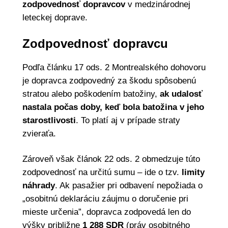
zodpovednosť dopravcov
v medzinárodnej
leteckej doprave.
Zodpovednosť dopravcu
Podľa článku 17 ods. 2 Montrealského dohovoru
je dopravca zodpovedný za škodu spôsobenú
stratou alebo poškodením batožiny,
ak udalosť
nastala počas doby, keď bola batožina v jeho
starostlivosti
. To platí aj v prípade straty
zvieraťa.
Zároveň však článok 22 ods. 2 obmedzuje túto
zodpovednosť na určitú sumu – ide o tzv.
limity
náhrady
. Ak pasažier pri odbavení nepožiada o
„osobitnú deklaráciu záujmu o doručenie pri
mieste určenia”, dopravca zodpovedá len do
výšky približne
1 288 SDR
(práv osobitného