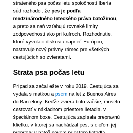
strateného psa počas letu spoločnosti Iberia
súd rozhodol, že
pes je podľa
medzinárodného leteckého práva batožinou
,
a preto sa naň vzťahujú rovnaké limity
zodpovednosti ako pri kufroch. Rozhodnutie,
ktoré vyvolalo diskusiu naprieč Európou,
nastavuje nový právny rámec pre všetkých
cestujúcich so zvieratami.
Strata psa počas letu
Prípad sa začal ešte v roku 2019. Cestujúca sa
vydala s matkou a
psom
na let z Buenos Aires
do Barcelony. Keďže zviera bolo väčšie, muselo
cestovať v nákladnom priestore lietadla, v
špeciálnom boxe.
Cestujúca zapísala prepravnú
klietku, v ktorej sa nachádzal pes, s cieľom jej
prepravy v batožinovom priestore lietadla,