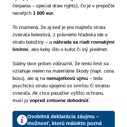
čerpania – special draw rights), čo je v prepočte
necelých
1 600 eur
.
To znamená, že aj keď je pre majiteľa strata
zvieraťa bolestivá, z právneho hľadiska ide o
stratu batožiny – a
náhrada sa riadi rovnakými
limitmi
, ako keby išlo o kufor či iný predmet.
Súdny dvor pritom zdôraznil, že tento limit sa
vzťahuje nielen na materiálne škody (napr. cena
boxu), ale aj na
nemajetkovú ujmu
– teda
psychickú stratu spojenú so smrťou či stratou
zvieraťa. Ak chce pasažier vyššiu ochranu,
musí ju
vopred zmluvne dohodnúť
.
Osobitná deklarácia záujmu –
možnosť, ktorú málokto pozná