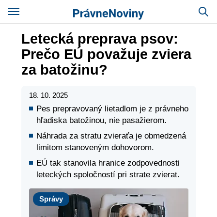
Letecká preprava psov:
Prečo EÚ považuje zviera
za batožinu?
18. 10. 2025
Pes prepravovaný lietadlom je z právneho
hľadiska batožinou, nie pasažierom.
Náhrada za stratu zvieraťa je obmedzená
limitom stanoveným dohovorom.
EÚ tak stanovila hranice zodpovednosti
leteckých spoločností pri strate zvierat.
Správy
Správy