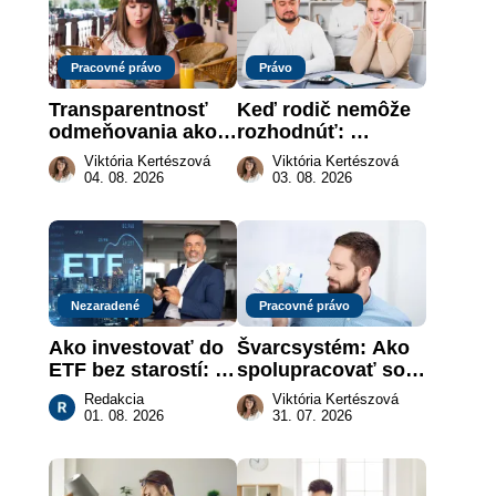
Pracovné právo
Právo
Transparentnosť 
Keď rodič nemôže 
odmeňovania ako 
rozhodnúť: 
právna povinnosť: 
nahradenie prejavu 
Viktória Kertészová
Viktória Kertészová
revolúcia na 
vôle súdom v 
04. 08. 2026
03. 08. 2026
slovenskom trhu 
záujme dieťaťa
práce
Nezaradené
Pracovné právo
Ako investovať do 
Švarcsystém: Ako 
ETF bez starostí: 
spolupracovať so 
Investičné plány, 
živnostníkom 
Redakcia
Viktória Kertészová
ktoré urobia prácu 
legálne a bez 
01. 08. 2026
31. 07. 2026
za vás
rizika?