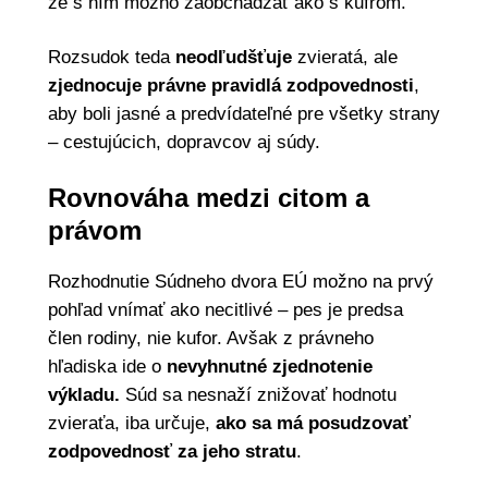
že s ním možno zaobchádzať ako s kufrom.
Rozsudok teda
neodľudšťuje
zvieratá, ale
zjednocuje právne pravidlá zodpovednosti
,
aby boli jasné a predvídateľné pre všetky strany
– cestujúcich, dopravcov aj súdy.
Rovnováha medzi citom a
právom
Rozhodnutie Súdneho dvora EÚ možno na prvý
pohľad vnímať ako necitlivé – pes je predsa
člen rodiny, nie kufor. Avšak z právneho
hľadiska ide o
nevyhnutné zjednotenie
výkladu.
Súd sa nesnaží znižovať hodnotu
zvieraťa, iba určuje,
ako sa má posudzovať
zodpovednosť za jeho stratu
.