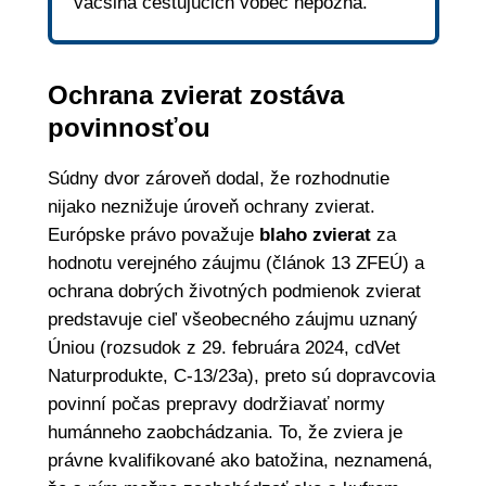
väčšina cestujúcich vôbec nepozná.
Ochrana zvierat zostáva
povinnosťou
Súdny dvor zároveň dodal, že rozhodnutie
nijako neznižuje úroveň ochrany zvierat.
Európske právo považuje
blaho zvierat
za
hodnotu verejného záujmu (článok 13 ZFEÚ) a
ochrana dobrých životných podmienok zvierat
predstavuje cieľ všeobecného záujmu uznaný
Úniou (rozsudok z 29. februára 2024, cdVet
Naturprodukte, C‑13/23
a), preto sú dopravcovia
povinní počas prepravy dodržiavať normy
humánneho zaobchádzania. To, že zviera je
právne kvalifikované ako batožina, neznamená,